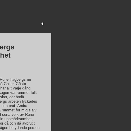
ergs
het
 Rune Hagbergs nu
på Galleri Gösta
ar allt varje gång
sagen var rummet fullt
skor, där ändå
bergs arbeten lyckades
 och prat. Andra
a rummet för mig själv
ed sena verk av Rune
 min uppmärksamhet,
or då och då avbrutit
någon betydande person