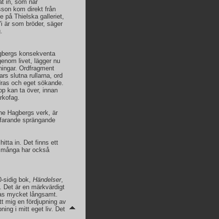
at in, som när
son kom direkt från
e på Thielska galleriet,
i är som bröder, säger
.
agbergs konsekventa
enom livet, lägger nu
tningar. Ordfragment
rs slutna rullarna, ord
ndras och eget sökande.
pp kan ta över, innan
arkofag.
ne Hagbergs verk, är
rtfarande sprängande
itta in. Det finns ett
ch många har också
0-sidig bok,
Händelser
,
. Det är en märkvärdigt
äsas mycket långsamt.
t mig en fördjupning av
ing i mitt eget liv. Det