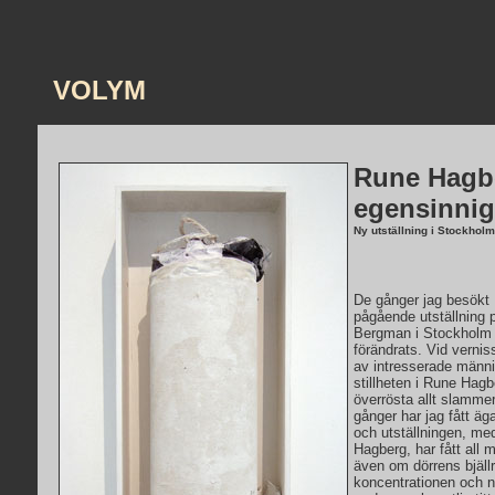
VOLYM
Rune Hagb
egensinnig
Ny utställning i Stockholm
De gånger jag besökt
pågående utställning 
Bergman i Stockholm h
förändrats. Vid vernis
av intresserade männi
stillheten i Rune Hag
överrösta allt slammer
gånger har jag fått äg
och utställningen, m
Hagberg, har fått all
även om dörrens bjällr
koncentrationen och 