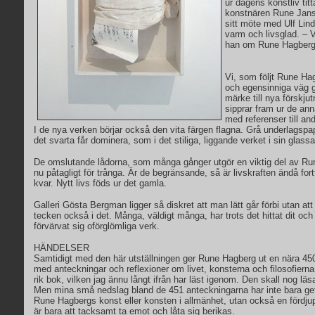
ur dagens konstliv titt
konstnären Rune Jans
sitt möte med Ulf Lind
varm och livsglad. – V
han om Rune Hagberg
Vi, som följt Rune H
och egensinniga väg g
märke till nya förskju
sipprar fram ur de anna
med referenser till a
I de nya verken börjar också den vita färgen flagna. Grå underlagspa
det svarta får dominera, som i det stiliga, liggande verket i sin glass
De omslutande lådorna, som många gånger utgör en viktig del av Ru
nu påtagligt för trånga. Är de begränsande, så är livskraften ändå fo
kvar. Nytt livs föds ur det gamla.
Galleri Gösta Bergman ligger så diskret att man lätt går förbi utan att h
tecken också i det. Många, väldigt många, har trots det hittat dit o
förvärvat sig oförglömliga verk.
HÄNDELSER
Samtidigt med den här utställningen ger Rune Hagberg ut en nära 45
med anteckningar och reflexioner om livet, konsterna och filosofierna
rik bok, vilken jag ännu långt ifrån har läst igenom. Den skall nog l
Men mina små nedslag bland de 451 anteckningarna har inte bara get
Rune Hagbergs konst eller konsten i allmänhet, utan också en fördjupn
är bara att tacksamt ta emot och låta sig berikas.