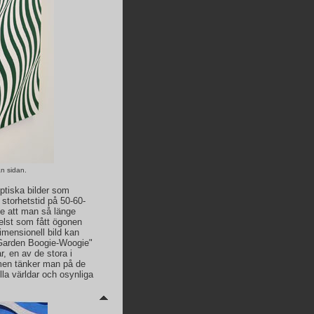
n sidan.
ptiska bilder som
 storhetstid på 50-60-
te att man så länge
elst som fått ögonen
imensionell bild kan
 "Garden Boogie-Woogie"
, en av de stora i
men tänker man på de
la världar och osynliga