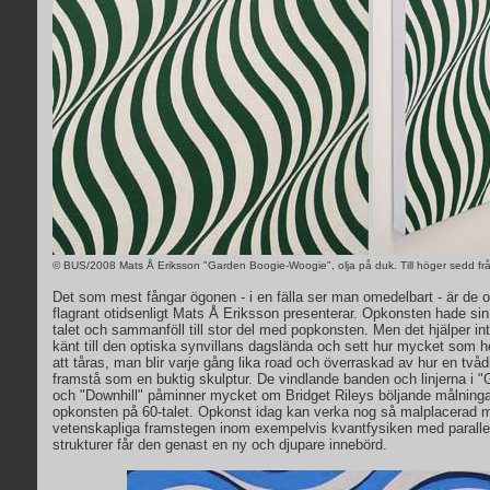
© BUS/2008 Mats Å Eriksson "Garden Boogie-Woogie", olja på duk. Till höger sedd frå
Det som mest fångar ögonen - i en fälla ser man omedelbart - är de o
flagrant otidsenligt Mats Å Eriksson presenterar. Opkonsten hade sin
talet och sammanföll till stor del med popkonsten. Men det hjälper in
känt till den optiska synvillans dagslända och sett hur mycket som h
att tåras, man blir varje gång lika road och överraskad av hur en tvåd
framstå som en buktig skulptur. De vindlande banden och linjerna i
och "Downhill" påminner mycket om Bridget Rileys böljande målningar
opkonsten på 60-talet. Opkonst idag kan verka nog så malplacerad 
vetenskapliga framstegen inom exempelvis kvantfysiken med parallel
strukturer får den genast en ny och djupare innebörd.