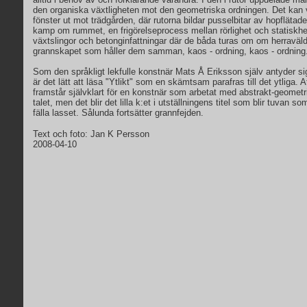
den organiska växtligheten mot den geometriska ordningen. Det kan v
fönster ut mot trädgården, där rutorna bildar pusselbitar av hopfläta
kamp om rummet, en frigörelseprocess mellan rörlighet och statiskhe
växtslingor och betonginfattningar där de båda turas om om herraväldet.
grannskapet som håller dem samman, kaos - ordning, kaos - ordning
Som den språkligt lekfulle konstnär Mats Å Eriksson själv antyder si
är det lätt att läsa "Ytlikt" som en skämtsam parafras till det ytliga. At
framstår självklart för en konstnär som arbetat med abstrakt-geometr
talet, men det blir det lilla k:et i utställningens titel som blir tuvan so
fälla lasset. Sålunda fortsätter grannfejden.
Text och foto: Jan K Persson
2008-04-10