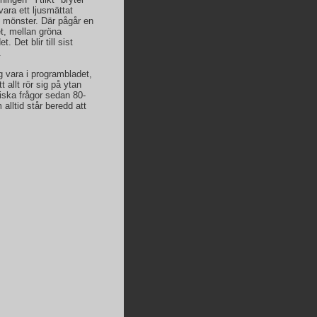
ara ett ljusmättat
de mönster. Där pågår en
t, mellan gröna
 Det blir till sist
.
g vara i programbladet,
t allt rör sig på ytan
iska frågor sedan 80-
m alltid står beredd att