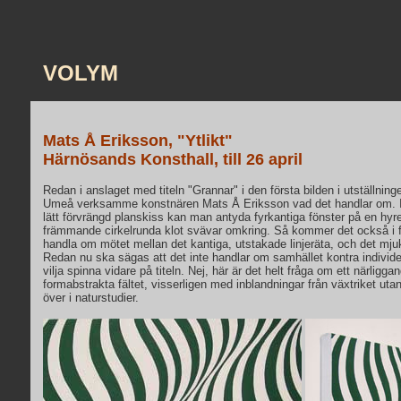
VOLYM
Mats Å Eriksson, "Ytlikt"
Härnösands Konsthall, till 26 april
Redan i anslaget med titeln "Grannar" i den första bilden i utställni
Umeå verksamme konstnären Mats Å Eriksson vad det handlar om. 
lätt förvrängd planskiss kan man antyda fyrkantiga fönster på en hy
främmande cirkelrunda klot svävar omkring. Så kommer det också i fo
handla om mötet mellan det kantiga, utstakade linjeräta, och det mju
Redan nu ska sägas att det inte handlar om samhället kontra individ
vilja spinna vidare på titeln. Nej, här är det helt fråga om ett närliggan
formabstrakta fältet, visserligen med inblandningar från växtriket utan
över i naturstudier.