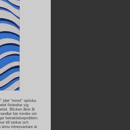
n" (det "minst" optiska
elet förändrar sig
rtiet. Blicken åker åt
t handlar här mindre om
ger betraktelseproblem.
er till tankar och
n ännu intressantare är