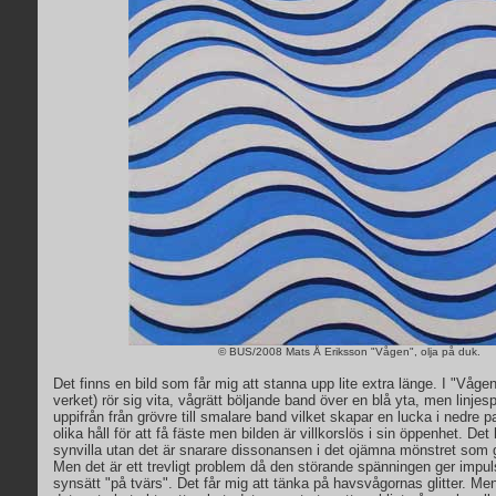
© BUS/2008 Mats Å Eriksson "Vågen", olja på duk.
Det finns en bild som får mig att stanna upp lite extra länge. I "Våge
verket) rör sig vita, vågrätt böljande band över en blå yta, men linjesp
uppifrån från grövre till smalare band vilket skapar en lucka i nedre pa
olika håll för att få fäste men bilden är villkorslös i sin öppenhet. De
synvilla utan det är snarare dissonansen i det ojämna mönstret som 
Men det är ett trevligt problem då den störande spänningen ger impuls
synsätt "på tvärs". Det får mig att tänka på havsvågornas glitter. Me