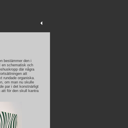
ngen bestämmer den i
I en schematisk och
reshuskropp där några
rtsättningen att
kt rundade organiska.
en, om man nu skulle
de par i det konstnärligt
 att för den skull kantra