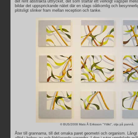
det rent abstrakta uttrycket, det som startar ett verkligt vågspel mel
bildar det uppsprickande nätet där en slags oåtkomlig och besynnerli
plötsligt slinker fram mellan reception och tanke.
© BUS/2008 Mats Å Eriksson "Ytlikt", olja på pannå.
Åter till grannarna, till det omaka paret geometri och organism. Lång
alltid i behov av och förklarande varandra. I den i rutor uppdelade mål