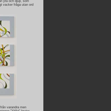
lan yta och djup, som
gt vacker fråga utan ord
t från varandra men
ningen "Ytlikt" bryter