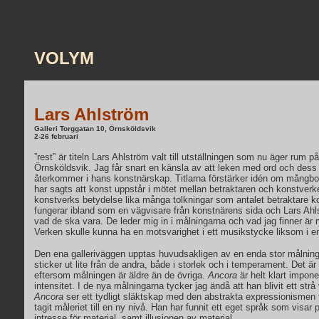
VOLYM
Lars Ahlström
Galleri Torggatan 10, Örnsköldsvik
2-26 februari
”rest” är titeln Lars Ahlström valt till utställningen som nu äger rum p
Örnsköldsvik. Jag får snart en känsla av att leken med ord och dess
återkommer i hans konstnärskap. Titlarna förstärker idén om mångbo
har sagts att konst uppstår i mötet mellan betraktaren och konstverke
konstverks betydelse lika många tolkningar som antalet betraktare ko
fungerar ibland som en vägvisare från konstnärens sida och Lars Ahlst
vad de ska vara. De leder mig in i målningarna och vad jag finner är 
Verken skulle kunna ha en motsvarighet i ett musikstycke liksom i en
Den ena galleriväggen upptas huvudsakligen av en enda stor målnin
sticker ut lite från de andra, både i storlek och i temperament. Det är 
eftersom målningen är äldre än de övriga.
Ancora
är helt klart impon
intensitet. I de nya målningarna tycker jag ändå att han blivit ett strå
Ancora
ser ett tydligt släktskap med den abstrakta expressionismen 
tagit måleriet till en ny nivå. Han har funnit ett eget språk som visar 
intresse för material, samt illusionen av material.