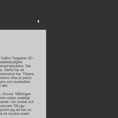
å Galleri Torggatan 10 i
 dubbeltydighet
ttnad betydelse. Det
t. Därför har ett
nstverket har. Titlarna
röms titlar är precis
rytm och musikalitet.
 dikt.
g,
Ancora
. Målningen
inte vidare underligt
erande i sin storlek och
 vassare. Då jag i
tycker jag att han nu
på ett mycket starkt