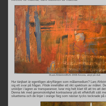
©Lars Ahlström/BUS 2008 Ancora, akryl på duk
Hur tänjbart är egentligen akrylfärgen som målarmedium? Lars Ahlst
sig ett svar på frågan.
Flöde
innehåller ett rikt spektrum av måleri. D
urskiljer i lagren av transparanser, lurar mig helt klart till att tro att d
Denna lek med genomskinlighet kontrasterar på ett effektfullt sätt med
siluetterna och de linjer i orange färg som nästan tycks tecknade på