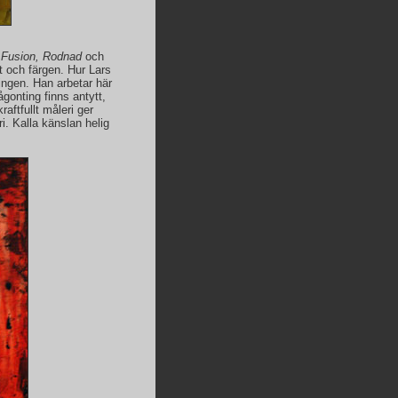
a
Fusion, Rodnad
och
et och färgen. Hur Lars
ingen. Han arbetar här
ågonting finns antytt,
kraftfullt måleri ger
. Kalla känslan helig