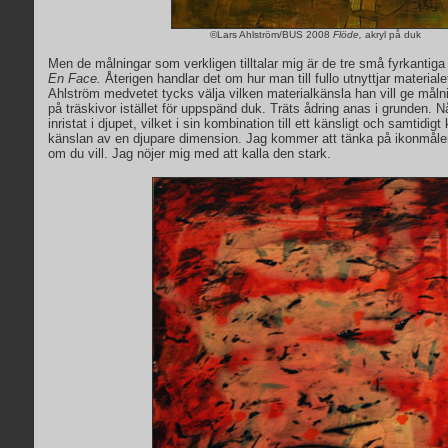
©Lars Ahlström/BUS 2008
Flöde,
akryl på duk
Men de målningar som verkligen tilltalar mig är de tre små fyrkantig
En Face.
Återigen handlar det om hur man till fullo utnyttjar material
Ahlström medvetet tycks välja vilken materialkänsla han vill ge måln
på träskivor istället för uppspänd duk. Träts ådring anas i grunden. N
inristat i djupet, vilket i sin kombination till ett känsligt och samtidigt 
känslan av en djupare dimension. Jag kommer att tänka på ikonmåleri
om du vill. Jag nöjer mig med att kalla den stark.