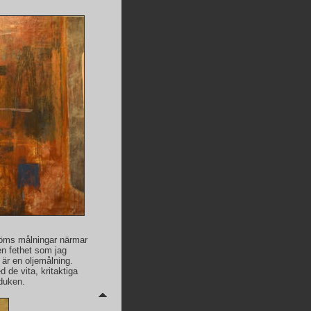
röms målningar närmar
en fethet som jag
et är en oljemålning.
 de vita, kritaktiga
 duken.