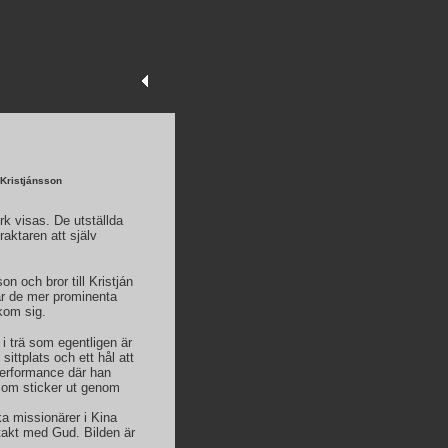
Kristjánsson
rk visas. De utställda
raktaren att själv
 och bror till Kristján
r de mer prominenta
kom sig.
i trä som egentligen är
sittplats och ett hål att
performance där han
 som sticker ut genom
ka missionärer i Kina
takt med Gud. Bilden är