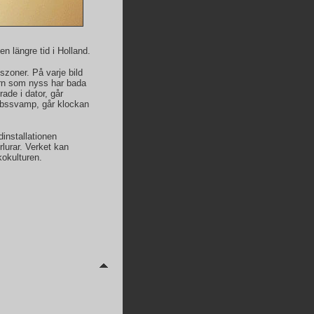
n längre tid i Holland.
szoner. På varje bild
barn som nyss har bada
ade i dator, går
mbssvamp, går klockan
installationen
lurar. Verket kan
kokulturen.