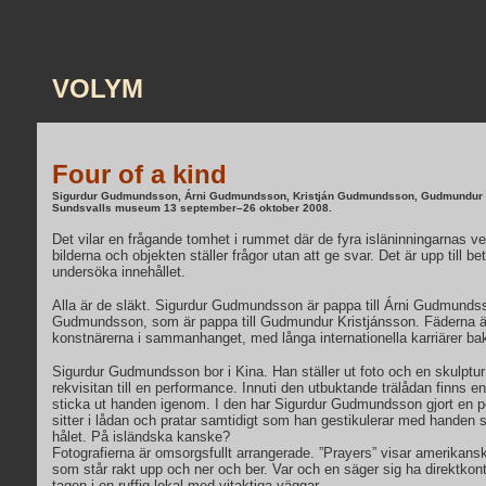
VOLYM
Four of a kind
Sigurdur Gudmundsson, Árni Gudmundsson, Kristján Gudmundsson, Gudmundur 
Sundsvalls museum 13 september–26 oktober 2008.
Det vilar en frågande tomhet i rummet där de fyra isläninningarnas ve
bilderna och objekten ställer frågor utan att ge svar. Det är upp till bet
undersöka innehållet.
Alla är de släkt. Sigurdur Gudmundsson är pappa till Árni Gudmundsson
Gudmundsson, som är pappa till Gudmundur Kristjánsson. Fäderna ä
konstnärerna i sammanhanget, med långa internationella karriärer ba
Sigurdur Gudmundsson bor i Kina. Han ställer ut foto och en skulptur 
rekvisitan till en performance. Innuti den utbuktande trälådan finns en 
sticka ut handen igenom. I den har Sigurdur Gudmundsson gjort en 
sitter i lådan och pratar samtidigt som han gestikulerar med handen
hålet. På isländska kanske?
Fotografierna är omsorgsfullt arrangerade. ”Prayers” visar amerikans
som står rakt upp och ner och ber. Var och en säger sig ha direktkon
tagen i en ruffig lokal med vitaktiga väggar.