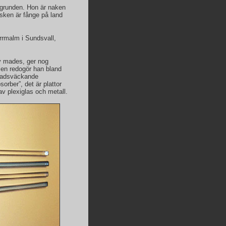
akgrunden. Hon är naken
fisken är fånge på land
rrmalm i Sundsvall,
y mades, ger nog
lmen redogör han bland
äpnadsväckande
orber”, det är plattor
av plexiglas och metall.