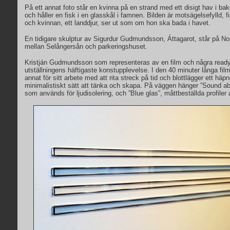
På ett annat foto står en kvinna på en strand med ett disigt hav i b
och håller en fisk i en glasskål i famnen. Bilden är motsägelsefylld, 
och kvinnan, ett landdjur, ser ut som om hon ska bada i havet.
En tidigare skulptur av Sigurdur Gudmundsson, Áttagarot, står på No
mellan Selångersån och parkeringshuset.
Kristján Gudmundsson som representeras av en film och några read
utställningens häftigaste konstupplevelse. I den 40 minuter långa fi
annat för sitt arbete med att rita streck på tid och blottlägger ett h
minimalistiskt sätt att tänka och skapa. På väggen hänger ”Sound abs
som används för ljudisolering, och ”Blue glas”, måttbeställda profiler 