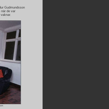
gurdur Gudmundsson
e när de var
 vaknar.
son