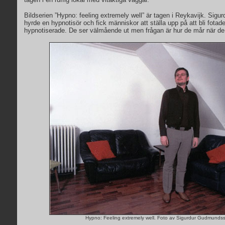
Bildserien ”Hypno: feeling extremely well” är tagen i Reykavijk. Si
hyrde en hypnotisör och fick människor att ställa upp på att bli fotad
hypnotiserade. De ser välmående ut men frågan är hur de mår när de
Hypno: Feeling extremely well. Foto av Sigurdur Gudmunds