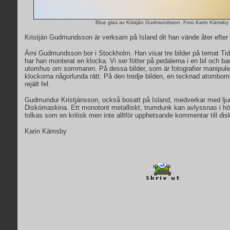
Blue glas av Kristján Gudmundsson.
Foto Karin Kämsby
Kristján Gudmundsson är verksam på Island dit han vände åter efter e
Árni Gudmundsson bor i Stockholm. Han visar tre bilder på temat Tid
har han monterat en klocka. Vi ser fötter på pedalerna i en bil och 
utomhus om sommaren. På dessa bilder, som är fotografier manipuler
klockorna någorlunda rätt. På den tredje bilden, en tecknad atombo
rejält fel.
Gudmundur Kristjánsson, också bosatt på Island, medverkar med ljud
Diskómaskina. Ett monotont metalliskt, trumdunk kan avlyssnas i hör
tolkas som en kritisk men inte alltför upphetsande kommentar till dis
Karin Kämsby