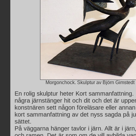
Morgonchock. Skulptur av Björn Gimstedt i
En rolig skulptur heter Kort sammanfattning.
några järnstänger hit och dit och det är uppe
konstnären sett någon föreläsare eller annan
kort sammanfattning av det nyss sagda på ju
sättet.
På väggarna hänger tavlor i järn. Allt är i jär
och ramen. Det är som om de vill avbilda van