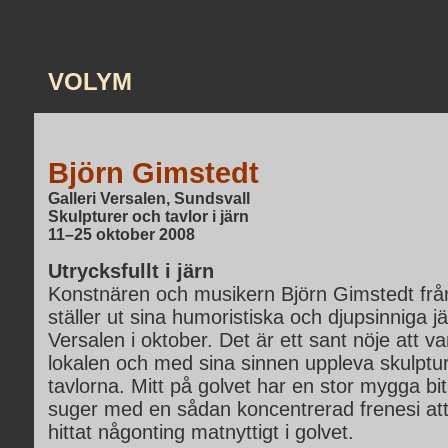
VOLYM
Björn Gimstedt
Galleri Versalen, Sundsvall
Skulpturer och tavlor i järn
11–25 oktober 2008
Utrycksfullt i järn
Konstnären och musikern Björn Gimstedt frå
ställer ut sina humoristiska och djupsinniga 
Versalen i oktober. Det är ett sant nöje att va
lokalen och med sina sinnen uppleva skulptu
tavlorna. Mitt på golvet har en stor mygga biti
suger med en sådan koncentrerad frenesi at
hittat någonting matnyttigt i golvet.