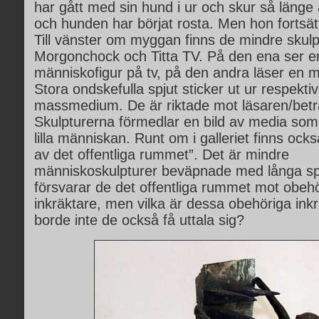
har gått med sin hund i ur och skur så länge
och hunden har börjat rosta. Men hon fortsät
Till vänster om myggan finns de mindre skul
Morgonchock och Titta TV. På den ena ser e
människofigur på tv, på den andra läser en m
Stora ondskefulla spjut sticker ut ur respekti
massmedium. De är riktade mot läsaren/betr
Skulpturerna förmedlar en bild av media so
lilla människan. Runt om i galleriet finns ock
av det offentliga rummet”. Det är mindre
människoskulpturer beväpnade med långa sp
försvarar de det offentliga rummet mot obeh
inkräktare, men vilka är dessa obehöriga ink
borde inte de också få uttala sig?