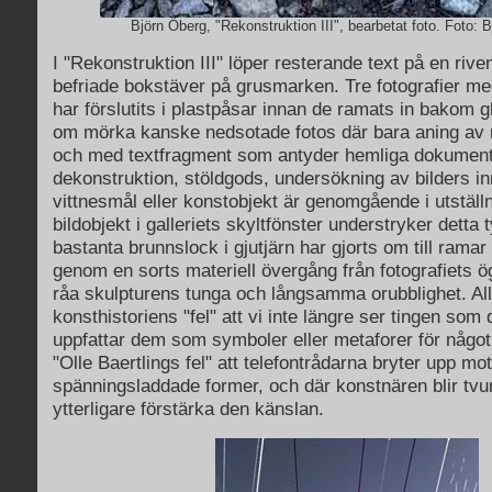
Björn Öberg, "Rekonstruktion III", bearbetat foto. Foto: 
I "Rekonstruktion III" löper resterande text på en riv
befriade bokstäver på grusmarken. Tre fotografier med
har förslutits i plastpåsar innan de ramats in bakom g
om mörka kanske nedsotade fotos där bara aning av 
och med textfragment som antyder hemliga dokument
dekonstruktion, stöldgods, undersökning av bilders i
vittnesmål eller konstobjekt är genomgående i utställ
bildobjekt i galleriets skyltfönster understryker detta t
bastanta brunnslock i gjutjärn har gjorts om till ramar f
genom en sorts materiell övergång från fotografiets ög
råa skulpturens tunga och långsamma orubblighet. All
konsthistoriens "fel" att vi inte längre ser tingen som 
uppfattar dem som symboler eller metaforer för något
"Olle Baertlings fel" att telefontrådarna bryter upp moti
spänningsladdade former, och där konstnären blir tvu
ytterligare förstärka den känslan.