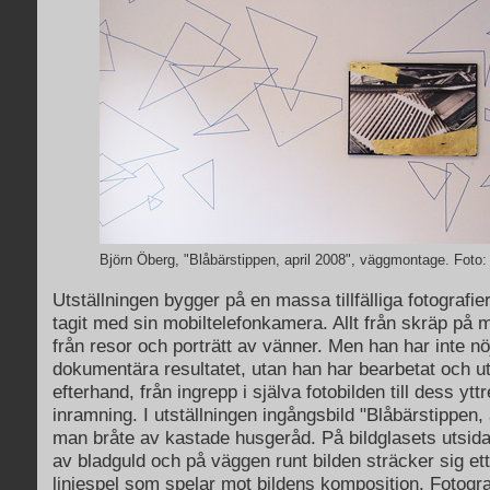
Björn Öberg, "Blåbärstippen, april 2008", väggmontage. Foto
Utställningen bygger på en massa tillfälliga fotografi
tagit med sin mobiltelefonkamera. Allt från skräp på ma
från resor och porträtt av vänner. Men han har inte nö
dokumentära resultatet, utan han har bearbetat och u
efterhand, från ingrepp i själva fotobilden till dess yt
inramning. I utställningen ingångsbild "Blåbärstippen, 
man bråte av kastade husgeråd. På bildglasets utsida
av bladguld och på väggen runt bilden sträcker sig et
linjespel som spelar mot bildens komposition. Fotogra