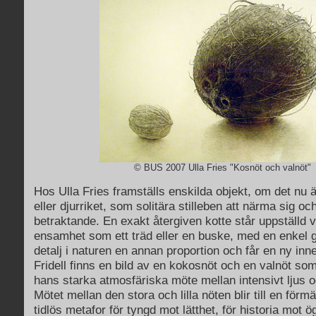
© BUS 2007 Ulla Fries "Kosnöt och valnöt"
Hos Ulla Fries framställs enskilda objekt, om det nu 
eller djurriket, som solitära stilleben att närma sig oc
betraktande. En exakt återgiven kotte står uppställd ve
ensamhet som ett träd eller en buske, med en enkel ge
detalj i naturen en annan proportion och får en ny inn
Fridell finns en bild av en kokosnöt och en valnöt so
hans starka atmosfäriska möte mellan intensivt ljus 
Mötet mellan den stora och lilla nöten blir till en för
tidlös metafor för tyngd mot lätthet, för historia mot ö