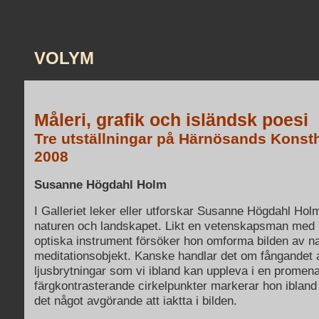
VOLYM
Måleri, grafik och isländsk poesi
Tre utställningar på Härnösands Konsthal
2008
Susanne Högdahl Holm
I Galleriet leker eller utforskar Susanne Högdahl Holm
naturen och landskapet. Likt en vetenskapsman med 
optiska instrument försöker hon omforma bilden av nat
meditationsobjekt. Kanske handlar det om fångandet 
ljusbrytningar som vi ibland kan uppleva i en promen
färgkontrasterande cirkelpunkter markerar hon ibland 
det något avgörande att iaktta i bilden.