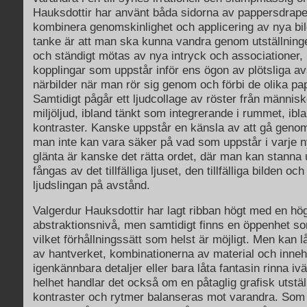
Hauksdottir har använt båda sidorna av pappersdrape
kombinera genomskinlighet och applicering av nya bi
tanke är att man ska kunna vandra genom utställningen
och ständigt mötas av nya intryck och associationer,
kopplingar som uppstår inför ens ögon av plötsliga a
närbilder när man rör sig genom och förbi de olika pa
Samtidigt pågår ett ljudcollage av röster från människ
miljöljud, ibland tänkt som integrerande i rummet, ib
kontraster. Kanske uppstår en känsla av att gå genom
man inte kan vara säker på vad som uppstår i varje n
glänta är kanske det rätta ordet, där man kan stanna 
fångas av det tillfälliga ljuset, den tillfälliga bilden o
ljudslingan på avstånd.
Valgerdur Hauksdottir har lagt ribban högt med en hö
abstraktionsnivå, men samtidigt finns en öppenhet som
vilket förhållningssätt som helst är möjligt. Men kan 
av hantverket, kombinationerna av material och innehål
igenkännbara detaljer eller bara låta fantasin rinna ivä
helhet handlar det också om en påtaglig grafisk utstäl
kontraster och rytmer balanseras mot varandra. Som v