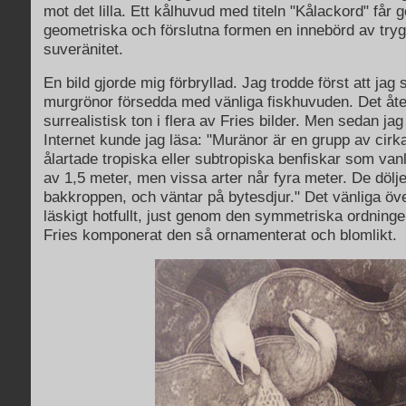
mot det lilla. Ett kålhuvud med titeln "Kålackord" får
geometriska och förslutna formen en innebörd av try
suveränitet.
En bild gjorde mig förbryllad. Jag trodde först att jag
murgrönor försedda med vänliga fiskhuvuden. Det åter
surrealistisk ton i flera av Fries bilder. Men sedan ja
Internet kunde jag läsa: "Muränor är en grupp av cirk
ålartade tropiska eller subtropiska benfiskar som van
av 1,5 meter, men vissa arter når fyra meter. De dölj
bakkroppen, och väntar på bytesdjur." Det vänliga öve
läskigt hotfullt, just genom den symmetriska ordningen 
Fries komponerat den så ornamenterat och blomlikt.