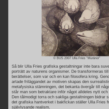
© BUS 2007 Ulla Fries "Muränor"
Så blir Ulla Fries grafiska gestaltningar inte bara suve
porträtt av naturens organismer. De transformeras til
berättelser, som var och en kan filosofera kring. Geno
artade friläggandet av motiven skapas den surrealist
metafysiska stämningen, det bekanta övergår till n
står man som betraktare inför något alldeles nytt och 
Den tålmodigt torra och sakliga gestaltningen bidrar
det grafiska hantverket i bakfickan ställer Ulla Frie
självlysande realism.