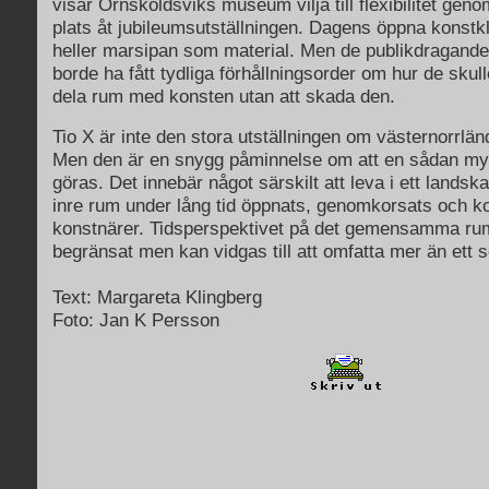
visar Örnsköldsviks museum vilja till flexibilitet geno
plats åt jubileumsutställningen. Dagens öppna konstkl
heller marsipan som material. Men de publikdragande 
borde ha fått tydliga förhållningsorder om hur de skulle
dela rum med konsten utan att skada den.
Tio X är inte den stora utställningen om västernorrlän
Men den är en snygg påminnelse om att en sådan my
göras. Det innebär något särskilt att leva i ett landsk
inre rum under lång tid öppnats, genomkorsats och 
konstnärer. Tidsperspektivet på det gemensamma rum
begränsat men kan vidgas till att omfatta mer än ett s
Text: Margareta Klingberg
Foto: Jan K Persson