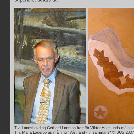
T.v. Landshövding Gerhard Larsson framför Viktor Holmlunds målning
T.h. Maria Lagerborgs målning "Vårt land - tillsammans" © BUS 2007