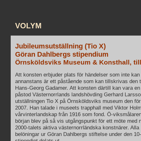
VOLYM
Jubileumsutställning
(Tio X)
Göran Dahlbergs stipendium
Örnsköldsviks Museum & Konsthall, till
Att konsten erbjuder plats för händelser som inte kan 
annanstans är ett påstående som kan tillskrivas den t
Hans-Georg Gadamer. Att konsten därtill kan vara en
påstod Västernorrlands landshövding Gerhard Larss
utställningen Tio X på Örnsköldsviks museum den fö
2007. Han talade i museets trapphall med Viktor Hol
vårvinterlandskap från 1916 som fond. Ö-viksmålaren 
början blev på så vis utgångspunkt för ett möte med n
2000-talets aktiva västernorrländska konstnärer. Alla 
belöningar ur Göran Dahlbergs stiftelse under den 1
stipendiet delats ut.