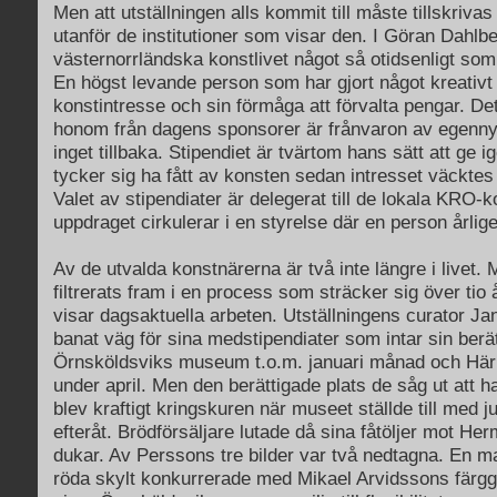
Men att utställningen alls kommit till måste tillskrivas
utanför de institutioner som visar den. I Göran Dahlbe
västernorrländska konstlivet något så otidsenligt so
En högst levande person som har gjort något kreativt 
konstintresse och sin förmåga att förvalta pengar. De
honom från dagens sponsorer är frånvaron av egenny
inget tillbaka. Stipendiet är tvärtom hans sätt att ge i
tycker sig ha fått av konsten sedan intresset väcktes
Valet av stipendiater är delegerat till de lokala KRO-
uppdraget cirkulerar i en styrelse där en person årlige
Av de utvalda konstnärerna är två inte längre i livet. 
filtrerats fram i en process som sträcker sig över tio 
visar dagsaktuella arbeten. Utställningens curator J
banat väg för sina medstipendiater som intar sin berä
Örnsköldsviks museum t.o.m. januari månad och Här
under april. Men den berättigade plats de såg ut att 
blev kraftigt kringskuren när museet ställde till med 
efteråt. Brödförsäljare lutade då sina fåtöljer mot H
dukar. Av Perssons tre bilder var två nedtagna. En ma
röda skylt konkurrerade med Mikael Arvidssons färggr