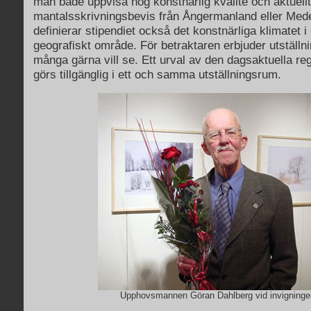
man både uppvisa hög konstnärlig kvalité och aktuellt
mantalsskrivningsbevis från Ångermanland eller Me
definierar stipendiet också det konstnärliga klimatet i
geografiskt område. För betraktaren erbjuder utställ
många gärna vill se. Ett urval av den dagsaktuella re
görs tillgänglig i ett och samma utställningsrum.
Upphovsmannen Göran Dahlberg vid invigninge