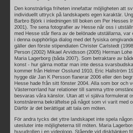
Den konstnärliga friheten innefattar möjligheten att s
individuellt uttryck på landskapets egen karaktär. Ung
Barbro Björk i inledningen till boken om Per Hesses li
2001). Tre sena fotografier av Hesse når oss i utställn
med Hesse står flera av de belönade utställarna, var o
i denna oupphörliga dialog med det fysiska omgivand
gäller den förste stipendiaten Christer Carlstedt (199
Person (2002) Mikael Arvidsson (2005) Herman Lohe 
Maria Lagerborg (båda 2007). Som betraktare av båd
konst - hur gärna mottar man inte dessa svarsbudska
kommer från Helmer Osslund 1910, Eric Hallström 19
hygge där Jan K Persson flanerar 2006 eller den begr
Hesse hade från sitt fönster 2004. Alla som bor och v
Västernorrland har relationer till samma yttre omständ
besvaras våra känslor. Utan att vi själva formulerat o
konstnärerna bekräftelse på något som vi varit med om
Därför är det berättigat att tala om möten.
För andra tycks det yttre landskapet inte spela någon 
utesluter inte möjligheterna till möten. Maria Lagerbor
huvudrollen i en videoloop. Stående vid diskbänken f