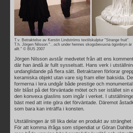
T.v. Betraktelse av Kerstin Lindströms textilskulptur "Strange fruit".
T.h. Jörgen Nilsson "...och under hennes skogsbevuxna ögonbryn är 
allt."
© BUS 2007
Jörgen Nilsson avstår medvetet från att ens kommen
där han ändå är fullt sysselsatt. Hans verk i utställni
undanglidande på flera sätt. Betraktaren förlorar gre
keramiska objekt utan vare sig fram eller baksida. D
formerna i lera undgår både prestige och monumentali
blir blåst på det förväntade mötet och ser istället sin 
den konvexa glaslins som ingår i verket. I utställnin
bäst med att inte göra det förväntade. Däremot åst
som bara kan inträffa i konsten.
Utställningen är till lika delar en produkt av stränghet
För att komma ifråga som stipendiat ur Göran Dahlber