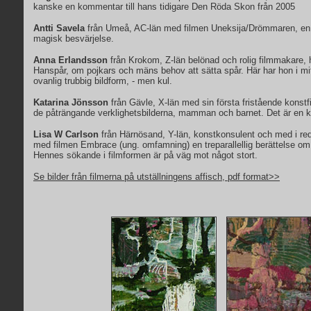
kanske en kommentar till hans tidigare Den Röda Skon från 2005
Antti Savela
från Umeå, AC-län med filmen Uneksija/Drömmaren, en 
magisk besvärjelse.
Anna Erlandsson
från Krokom, Z-län belönad och rolig filmmakare, 
Hanspår, om pojkars och mäns behov att sätta spår. Här har hon i mi
ovanlig trubbig bildform, - men kul.
Katarina Jönsson
från Gävle, X-län med sin första fristående konst
de påträngande verklighetsbilderna, mamman och barnet. Det är en ku
Lisa W Carlson
från Härnösand, Y-län, konstkonsulent och med i red
med filmen Embrace (ung. omfamning) en treparallellig berättelse om al
Hennes sökande i filmformen är på väg mot något stort.
Se bilder från filmerna på utställningens affisch, pdf format>>