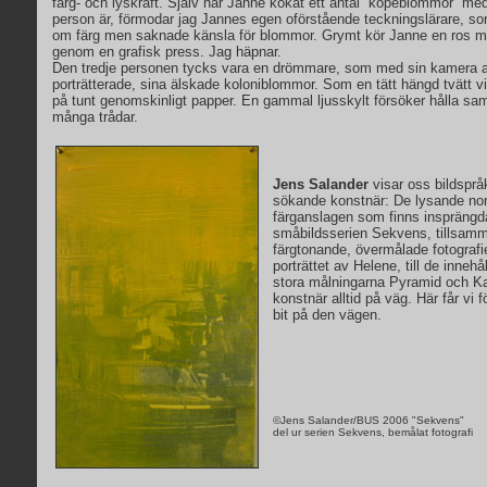
färg- och lyskraft. Själv har Janne kokat ett antal ”köpeblommor” med
person är, förmodar jag Jannes egen oförstående teckningslärare, som
om färg men saknade känsla för blommor. Grymt kör Janne en ros me
genom en grafisk press. Jag häpnar.
Den tredje personen tycks vara en drömmare, som med sin kamera a
porträtterade, sina älskade koloniblommor. Som en tätt hängd tvätt v
på tunt genomskinligt papper. En gammal ljusskylt försöker hålla sa
många trådar.
Jens Salander
visar oss bildsprå
sökande konstnär: De lysande non
färganslagen som finns insprängd
småbildsserien Sekvens, tillsa
färgtonande, övermålade fotografier
porträttet av Helene, till de inneh
stora målningarna Pyramid och Ka
konstnär alltid på väg. Här får vi 
bit på den vägen.
©
Jens Salander/BUS 2006
"Sekvens"
del ur serien Sekvens, bemålat fotografi