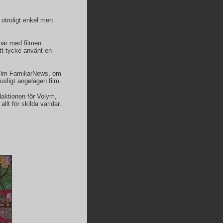
otroligt enkel men
här med filmen
tt tycke använt en
film FamiliarNews, om
sligt angelägen film.
aktionen för Volym,
lt för skilda världar.