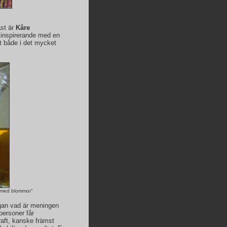
ast är
Kåre
h inspirerande med en
t både i det mycket
 med blommor”
frågan vad är meningen
personer får
raft, kanske främst