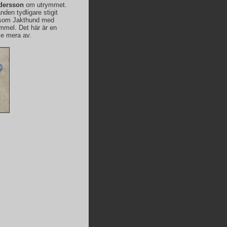
ndersson
om utrymmet.
den tydligare stigit
r, som Jakthund med
immel. Det här är en
se mera av.