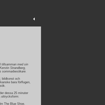
ll tillsamman med sin
Kerstin Strandberg,
ets sommarbesökare.
; bildkonst och
 kanske bara förflugen,
esök.
der dessa 25 minuter
a uttrycksform:
ilm The Blue Shoe,