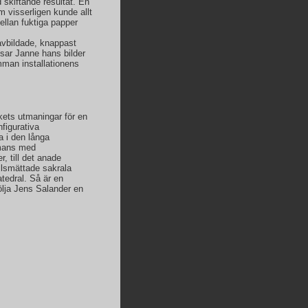
 skiftande resultat. En
 visserligen kunde allt
llan fuktiga papper
vbildade, knappast
isar Janne hans bilder
mman installationens
kets utmaningar för en
figurativa
a i den långa
mmans med
, till det anade
ållsmättade sakrala
tedral. Så är en
följa Jens Salander en