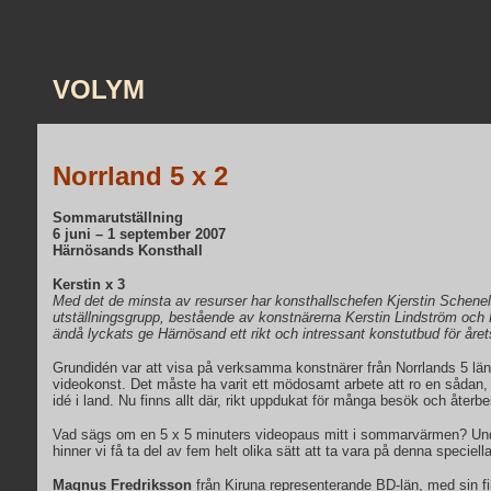
VOLYM
Norrland 5 x 2
Sommarutställning
6 juni – 1 september 2007
Härnösands Konsthall
Kerstin x 3
Med det de minsta av resurser har konsthallschefen Kjerstin Schene
utställningsgrupp, bestående av konstnärerna Kerstin Lindström och 
ändå lyckats ge Härnösand ett rikt och intressant konstutbud för år
Grundidén var att visa på verksamma konstnärer från Norrlands 5 län
videokonst. Det måste ha varit ett mödosamt arbete att ro en sådan,
idé i land. Nu finns allt där, rikt uppdukat för många besök och återb
Vad sägs om en 5 x 5 minuters videopaus mitt i sommarvärmen? Un
hinner vi få ta del av fem helt olika sätt att ta vara på denna speciell
Magnus Fredriksson
från Kiruna representerande BD-län, med sin f