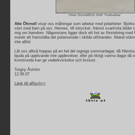
©
Atte Öhrnell
/BUS 2006 "
Pratbubbla
"
Atte Öhrnell
visar oss målningar som arbetar med polariteter: Björks
växt med barn på osv. Hennes, till intrycket, främst svart/vita bilder
mig om barndom. Någonstans ligger dock ett hot av förstelning med
manér att framställa det polariserade i skilda utföranden. Ibland stä
inte alltid.
Låt oss alltså hoppas på en hel del regniga sommardagar, då Härnös
bjuda på upplivande inre upplevelser, eller på riktigt varma dagar då
konstrunda kan ge vederkvickelse och livslust.
Torgny Åström
12.06.07
Länk till affisch>>