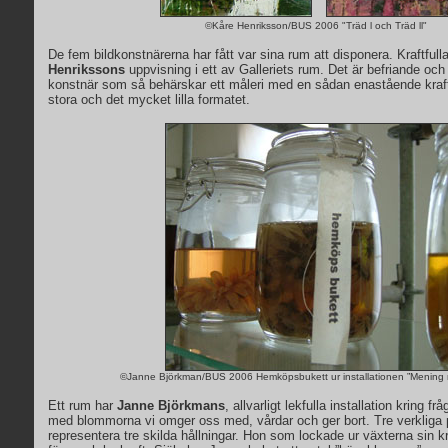
xx
©
Kåre Henriksson
/BUS 2006
"Träd l och Träd ll"
De fem bildkonstnärerna har fått var sina rum att disponera. Kraftfull
Henrikssons
uppvisning i ett av Galleriets rum. Det är befriande oc
konstnär som så behärskar ett måleri med en sådan enastående kraf
stora och det mycket lilla formatet.
©
Janne Björkman
/BUS 2006
Hemköpsbukett ur installationen ”Mening
Ett rum har
Janne Björkmans
, allvarligt lekfulla installation kring 
med blommorna vi omger oss med, vårdar och ger bort. Tre verkliga 
representera tre skilda hållningar. Hon som lockade ur växterna sin k