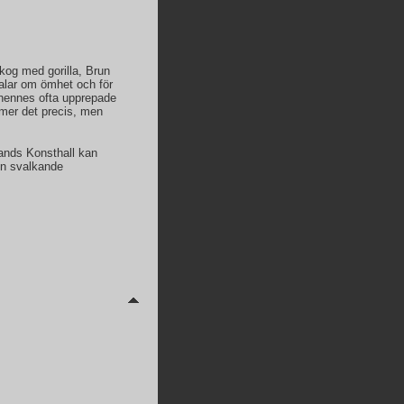
kog med gorilla, Brun
 talar om ömhet och för
 hennes ofta upprepade
mmer det precis, men
ands Konsthall kan
 en svalkande