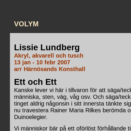
VOLYM
Lissie Lundberg
Akryl, akvarell och tusch
13 jan - 10 febr 2007
arr Härnösands Konsthall
Ett och Ett
Kanske lever vi här i tillvaron för att säga/tec
människa, sten, väg, våg osv. Och säga/tec
tinget aldrig någonsin i sitt innersta tänkte sig
nu travestera Rainer Maria Rilkes berömda o
Duinoelegier.
Vi människor bär på ett oförlöst förhållande til