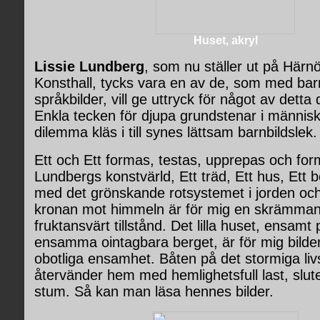
Huset, akryl
Lissie Lundberg
, som nu ställer ut på Här
Konsthall, tycks vara en av de, som med bar
språkbilder, vill ge uttryck för något av detta 
Enkla tecken för djupa grundstenar i människ
dilemma kläs i till synes lättsam barnbildslek.
Ett och Ett formas, testas, upprepas och for
Lundbergs konstvärld, Ett träd, Ett hus, Ett 
med det grönskande rotsystemet i jorden oc
kronan mot himmeln är för mig en skrämmand
fruktansvärt tillstånd. Det lilla huset, ensamt 
ensamma ointagbara berget, är för mig bilde
obotliga ensamhet. Båten på det stormiga li
återvänder hem med hemlighetsfull last, slu
stum. Så kan man läsa hennes bilder.