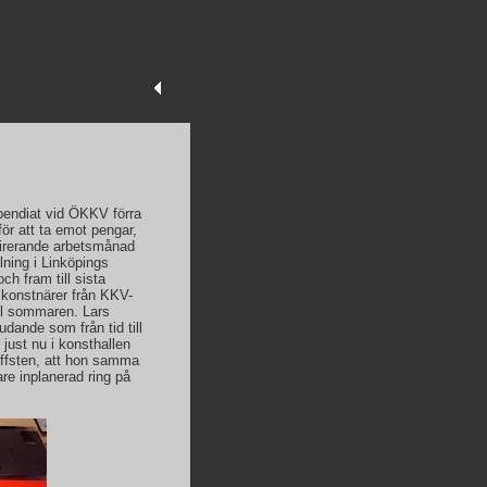
ipendiat vid ÖKKV förra
för att ta emot pengar,
nspirerande arbetsmånad
lning i Linköpings
h fram till sista
 konstnärer från KKV-
ll sommaren. Lars
udande som från tid till
 just nu i konsthallen
Hoffsten, att hon samma
re inplanerad ring på