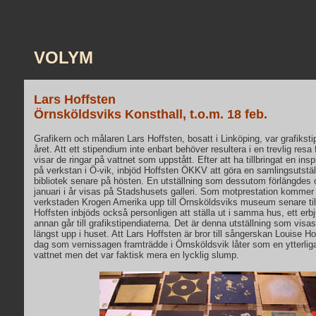
VOLYM
Lars Hoffsten
Örnsköldsviks Konsthall, t.o.m. 18 feb.
Grafikern och målaren Lars Hoffsten, bosatt i Linköping, var grafikst
året. Att ett stipendium inte enbart behöver resultera i en trevlig resa 
visar de ringar på vattnet som uppstått. Efter att ha tillbringat en i
på verkstan i Ö-vik, inbjöd Hoffsten ÖKKV att göra en samlingsutstäl
bibliotek senare på hösten. En utställning som dessutom förlängdes oc
januari i år visas på Stadshusets galleri. Som motprestation kommer
verkstaden Krogen Amerika upp till Örnsköldsviks museum senare ti
Hoffsten inbjöds också personligen att ställa ut i samma hus, ett erbj
annan går till grafikstipendiaterna. Det är denna utställning som visas
längst upp i huset. Att Lars Hoffsten är bror till sångerskan Louise 
dag som vernissagen framträdde i Örnsköldsvik låter som en ytterliga
vattnet men det var faktisk mera en lycklig slump.