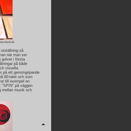
blandteknik
utställning så
 man när man ser
 golvet i första
ålningar på både
ch visuella
om på ett genomgripande
på 60-talet och som
ar till exempel en
et "SPIN" på väggen
ng mellan musik och