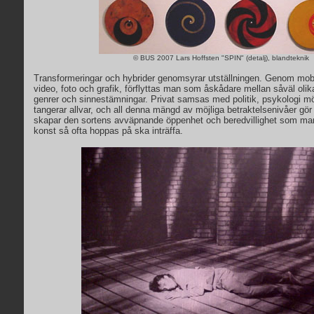
© BUS 2007 Lars Hoffsten "SPIN" (detalj), blandteknik
Transformeringar och hybrider genomsyrar utställningen. Genom mobil
video, foto och grafik, förflyttas man som åskådare mellan såväl oli
genrer och sinnestämningar. Privat samsas med politik, psykologi möt
tangerar allvar, och all denna mängd av möjliga betraktelsenivåer gö
skapar den sortens avväpnande öppenhet och beredvillighet som ma
konst så ofta hoppas på ska inträffa.