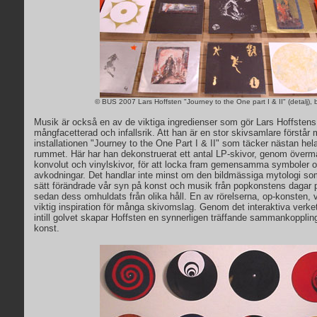
© BUS 2007 Lars Hoffsten "Journey to the One part I & II" (detalj), 
Musik är också en av de viktiga ingredienser som gör Lars Hoffstens 
mångfacetterad och infallsrik. Att han är en stor skivsamlare förstår
installationen "Journey to the One Part I & II" som täcker nästan hela
rummet. Här har han dekonstruerat ett antal LP-skivor, genom överm
konvolut och vinylskivor, för att locka fram gemensamma symboler o
avkodningar. Det handlar inte minst om den bildmässiga mytologi s
sätt förändrade vår syn på konst och musik från popkonstens dagar 
sedan dess omhuldats från olika håll. En av rörelserna, op-konsten, v
viktig inspiration för många skivomslag. Genom det interaktiva verk
intill golvet skapar Hoffsten en synnerligen träffande sammankoppli
konst.