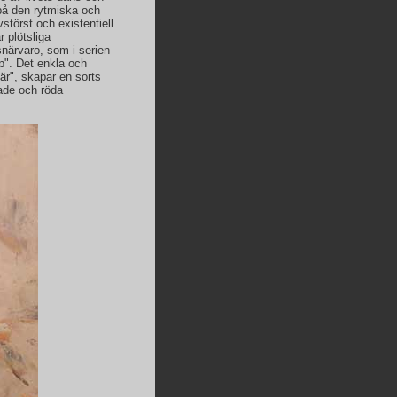
r på den rytmiska och
störst och existentiell
r plötsliga
närvaro, som i serien
op". Det enkla och
när", skapar en sorts
ade och röda