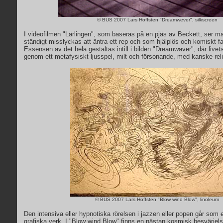
© BUS 2007 Lars Hoffsten "Dreamwever", silkscreen
I videofilmen "Lärlingen", som baseras på en pjäs av Beckett, ser 
ständigt misslyckas att äntra ett rep och som hjälplös och komiskt fall
Essensen av det hela gestaltas intill i bilden "Dreamwaver", där livets
genom ett metafysiskt ljusspel, milt och försonande, med kanske reli
© BUS 2007 Lars Hoffsten "Blow wind Blow", linoleum
Den intensiva eller hypnotiska rörelsen i jazzen eller popen går som en
grafiska verk. I "Blow wind Blow" finns en nästan kosmisk besvärjels