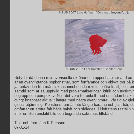
© BUS 2007 Lars Hoffsten "One step beyond", olja.
© BUS 2007 Lars Hoffsten "Shelter", olja.
Betyder då denna mix av visuella skrönor och uppenbarelser att Lars 
är en övervintrande popkonstnär, som fortfarande och oblygt tror på
ja rentav den lilla människans inneboende revolutionära kraft, eller e
samtid som är så uppfylld med problematiseringar, kritik och nyskriv
begrepp och perspektiv. Nej, det vore för enkelt med en sådan beskriv
övrigt knappast aktuellt längre med några övervintrare i vår tid av g
global utjämning. Konstens rum är inte längre bara nu och just här, d
omfattar ett större fält både bakåt och sidledes. I Hoffstens utställn
inför en liten enskild bild och begrunda sakernas tillstånd.
Text och foto: Jan K Persson
07-01-24