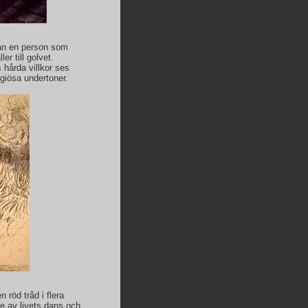
man en person som
er till golvet.
 hårda villkor ses
giösa undertoner.
 röd tråd i flera
e av livets dans och