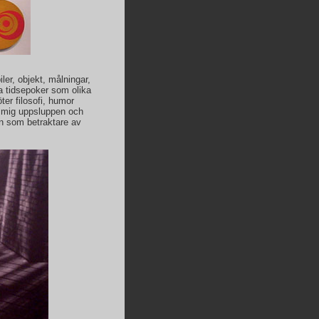
er, objekt, målningar,
ka tidsepoker som olika
er filosofi, humor
r mig uppsluppen och
n som betraktare av