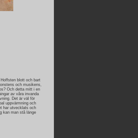
Hoffsten blott och bart
 konstens och musikens,
ros? Och detta mitt i en
ningar av våra invanda
ning. Det är väl för
lobal uppvärmning och
et har utvecklats och
ing kan man stå länge