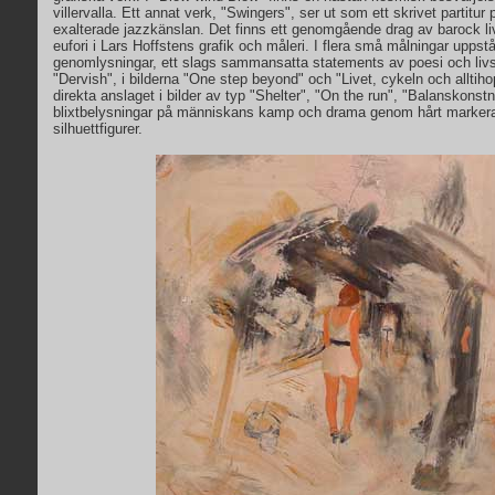
villervalla. Ett annat verk, "Swingers", ser ut som ett skrivet partitu
exalterade jazzkänslan. Det finns ett genomgående drag av barock liv
eufori i Lars Hoffstens grafik och måleri. I flera små målningar uppstå
genomlysningar, ett slags sammansatta statements av poesi och livs
"Dervish", i bilderna "One step beyond" och "Livet, cykeln och alltih
direkta anslaget i bilder av typ "Shelter", "On the run", "Balanskonst
blixtbelysningar på människans kamp och drama genom hårt marker
silhuettfigurer.