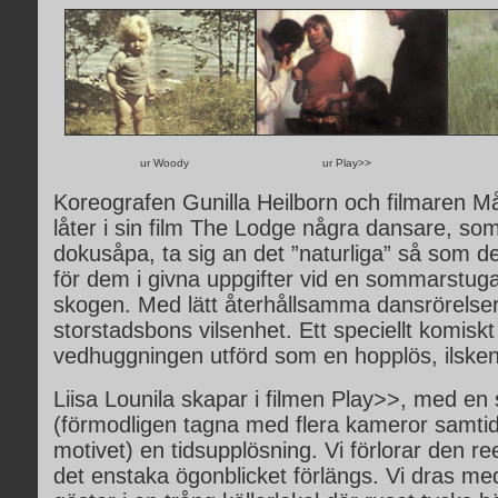
ur Woody
ur Play>>
Koreografen Gunilla Heilborn och filmaren M
låter i sin film The Lodge några dansare, som
dokusåpa, ta sig an det ”naturliga” så som d
för dem i givna uppgifter vid en sommarstuga 
skogen. Med lätt återhållsamma dansrörelser
storstadsbons vilsenhet. Ett speciellt komiskt
vedhuggningen utförd som en hopplös, ilsken
Liisa Lounila skapar i filmen Play>>, med en se
(förmodligen tagna med flera kameror samtid
motivet) en tidsupplösning. Vi förlorar den ree
det enstaka ögonblicket förlängs. Vi dras me