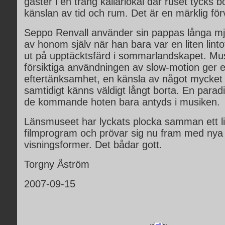
gäster i en trång källarlokal där ruset tycks b
känslan av tid och rum. Det är en märklig för
Seppo Renvall använder sin pappas långa mj
av honom själv när han bara var en liten linto
ut på upptäcktsfärd i sommarlandskapet. Mu
försiktiga användningen av slow-motion ger 
eftertänksamhet, en känsla av något mycket
samtidigt känns väldigt långt borta. En parad
de kommande hoten bara antyds i musiken.
Länsmuseet har lyckats plocka samman ett lit
filmprogram och prövar sig nu fram med nya
visningsformer. Det bådar gott.
Torgny Åström
2007-09-15