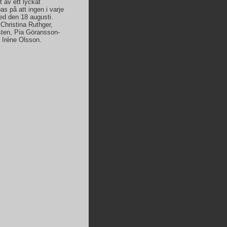
 av ett lyckat
 på att ingen i varje
med den 18 augusti.
Christina Ruthger,
sten, Pia Göransson-
 Iréne Olsson.