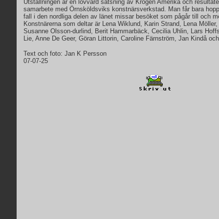
Utställningen är en lovvärd satsning av Krogen Amerika och resultatet
samarbete med Örnsköldsviks konstnärsverkstad. Man får bara hoppas
fall i den nordliga delen av länet missar besöket som pågår till och 
Konstnärerna som deltar är Lena Wiklund, Karin Strand, Lena Möller, 
Susanne Olsson-durlind, Berit Hammarbäck, Cecilia Uhlin, Lars Hoff
Lie, Anne De Geer, Göran Littorin, Caroline Färnström, Jan Kindå och
Text och foto: Jan K Persson
07-07-25