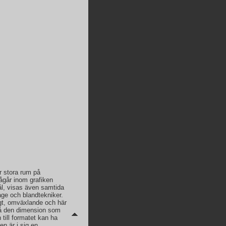
r stora rum på
ågår inom grafiken
nål, visas även samtida
age och blandtekniker.
igt, omväxlande och här
 på den dimension som
till formatet kan ha
n är i sig en