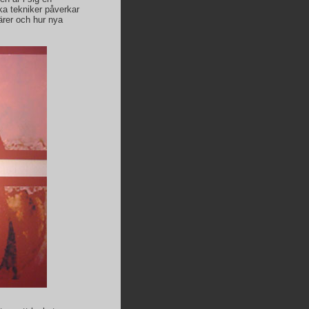
ika tekniker påverkar
ärer och hur nya