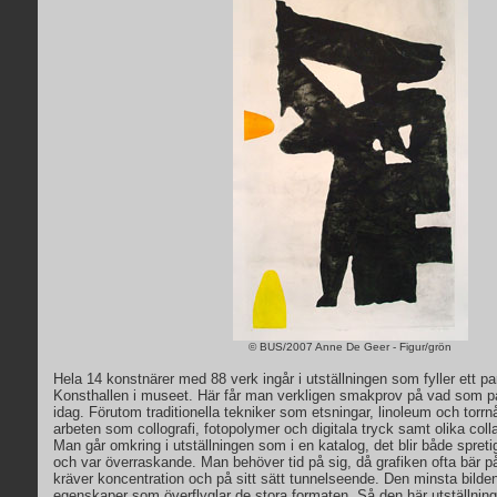
© BUS/2007 Anne De Geer - Figur/grön
Hela 14 konstnärer med 88 verk ingår i utställningen som fyller ett pa
Konsthallen i museet. Här får man verkligen smakprov på vad som p
idag. Förutom traditionella tekniker som etsningar, linoleum och torr
arbeten som collografi, fotopolymer och digitala tryck samt olika coll
Man går omkring i utställningen som i en katalog, det blir både spret
och var överraskande. Man behöver tid på sig, då grafiken ofta bär
kräver koncentration och på sitt sätt tunnelseende. Den minsta bilden 
egenskaper som överflyglar de stora formaten. Så den här utställninge