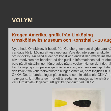
VOLYM
Krogen Amerika, grafik från Linköping
Örnsköldsviks Museum och Konsthall, - 18 aug
Nyss hade Örnsköldsvik besök från Göteborg, och det dröjde bara n
var dags för Linköping att visa upp sig. Vore det inte sommar skulle m
om ishockey. Nu handlar det om konst och endast den ytterst insatte 
blivit medveten om besöket, då den publika informationen halkat efte
bero på att utställningen försenades några veckor. Nu var det i det här
från Linköping som personligen gästade stan, utan en samlingsutställ
den kollektiva konstnärsverkstan Krogen Amerika, som inbjudits till
ÖKKV. Det är fortsättningen på ett utbyte som inleddes när ÖKKV i 
i Linköping. Ett utbyte som för ett år sedan initierades av konstnäre
var i Örnsköldsvik genom sitt grafikstipendium vid ÖKKV.