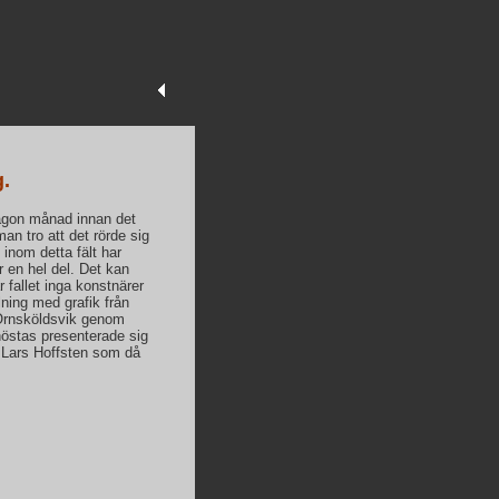
.
ågon månad innan det
an tro att det rörde sig
inom detta fält har
r en hel del. Det kan
 fallet inga konstnärer
ning med grafik från
 Örnsköldsvik genom
höstas presenterade sig
n Lars Hoffsten som då