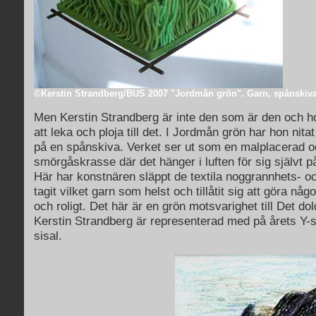
©Kerstin Strandberg/BUS 2007 "Jordmån grön". Garn, spånskiva
Men Kerstin Strandberg är inte den som är den och hon
att leka och ploja till det. I Jordmån grön har hon nitat
på en spånskiva. Verket ser ut som en malplacerad o
smörgåskrasse där det hänger i luften för sig självt på 
Här har konstnären släppt de textila noggrannhets- oc
tagit vilket garn som helst och tillåtit sig att göra någo
och roligt. Det här är en grön motsvarighet till Det dol
Kerstin Strandberg är representerad med på årets Y-sal
sisal.