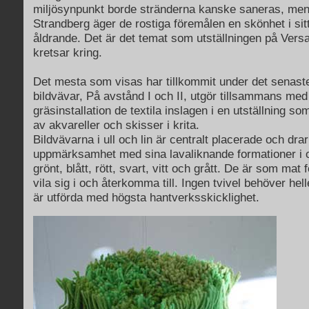
miljösynpunkt borde stränderna kanske saneras, men 
Strandberg äger de rostiga föremålen en skönhet i sit
åldrande. Det är det temat som utställningen på Versa
kretsar kring.
Det mesta som visas har tillkommit under det senaste
bildvävar, På avstånd I och II, utgör tillsammans med
gräsinstallation de textila inslagen i en utställning so
av akvareller och skisser i krita.
Bildvävarna i ull och lin är centralt placerade och drar t
uppmärksamhet med sina lavaliknande formationer i o
grönt, blått, rött, svart, vitt och grått. De är som mat 
vila sig i och återkomma till. Ingen tvivel behöver hel
är utförda med högsta hantverksskicklighet.