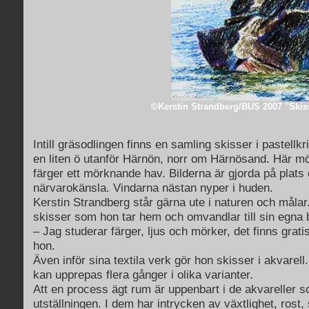
©Kerstin Strandberg/BUS 2007 "Skiss
Intill gräsodlingen finns en samling skisser i pastellkr
en liten ö utanför Härnön, norr om Härnösand. Här mö
färger ett mörknande hav. Bilderna är gjorda på plats
närvarokänsla. Vindarna nästan nyper i huden.
Kerstin Strandberg står gärna ute i naturen och målar. 
skisser som hon tar hem och omvandlar till sin egna b
– Jag studerar färger, ljus och mörker, det finns grati
hon.
Även inför sina textila verk gör hon skisser i akvare
kan upprepas flera gånger i olika varianter.
Att en process ägt rum är uppenbart i de akvareller 
utställningen. I dem har intrycken av växtlighet, rost, 