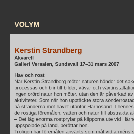
VOLYM
Kerstin Strandberg
Akvarell
Galleri Versalen, Sundsvall 17–31 mars 2007
Hav och rost
När Kerstin Strandberg möter naturen händer det sake
processas och blir till bilder, vävar och växtinstallati
ingen orörd natur hon möter, utan den är påverkad a
aktiviteter. Som när hon upptäckte stora sönderrosta
på stränderna mot havet utanför Härnösand. I hennes 
de rostiga föremålen, vatten och natur till abstrakta ak
– Det låg enorma rostprylar på klipporna ute vid Härn
uppspolade på land, berättar hon.
Troligen har föremålen använts som mål vid arméns s