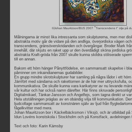
"
©Johan Mauritzson/BUS 2007
Transcendens I" olja på d
Målningarna är minst lika intressanta som skulpturerna, men mer dis
abstrakta motiv går de vidare på den andliga, överjordiska vägen och 
transcendens, gränsöverskridanden och övergångar. Broder Mark från
innehåll, där skjuts en raket upp ur den överdådigt sköna jordiska 
abstrakta Kraft-gröda från 2007 skulle kunna skildra stiliserade sperm
till en annan.
Bakom ett hörn hänger Pånyttfödelse, en sammansatt skapelse i bla
påminner om inkaindianernas gudabilder.
En grupp mindre skrotskulpturer har samling på några lådor i ett hörn 
Jämfört med sändarna och rakettornen är de här mer uttrycksfulla, oc
kommunikativa. De skulle kunna vara karikatyrer av nu levande männ
vår kultur och har också namn därefter. Här finns skruvade personli
Digitalmikael, Tänkar-Jansson och Angelfejs, som tagna direkt ur var
Hela utställningen präglas av en obändig vilja till kommunikation. D
ljudcollage sammansatt av konstnären själv av ljud från flygledartorn
fågelkvitter med mera.
Johan Mauritzson bor i Käckelbäcksmon i Viksjö, och är utbildad på
Idun Lovéns konstskola i Stockholm och på Konstfack, avdelningen f
Text och foto: Karin Kämsby