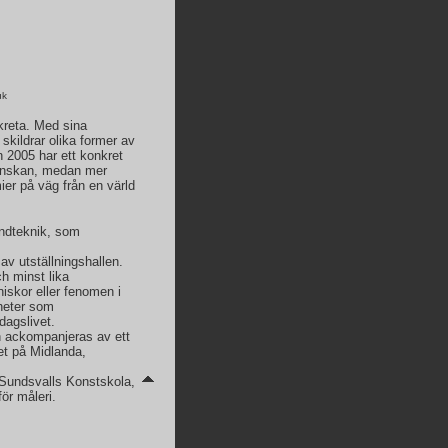
uk
kreta. Med sina
skildrar olika former av
 2005 har ett konkret
grönskan, medan mer
ier på väg från en värld
ndteknik, som
av utställningshallen.
h minst lika
iskor eller fenomen i
gheter som
dagslivet.
en ackompanjeras av ett
et på Midlanda,
 Sundsvalls Konstskola,
ör måleri.