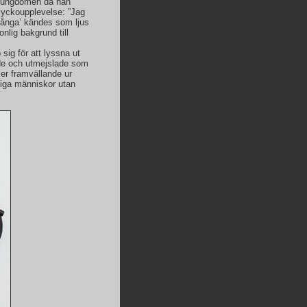
n ungdomen då han
 lyckoupplevelse: ”Jag
många’ kändes som ljus
nlig bakgrund till
sig för att lyssna ut
ade och utmejslade som
er framvällande ur
liga människor utan