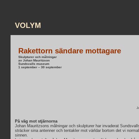
VOLYM
Rakettorn sändare mottagare
Skulpturer och målningar
av Johan Mauritzson
Sundsvalls museum
1 september – 30 september
J
På väg mot stjärnorna
Johan Mauritzsons målningar och skulpturer har invaderat Sundsval
sträcker sina antenner och tentakler mot världar bortom det vi norma
sinnen.