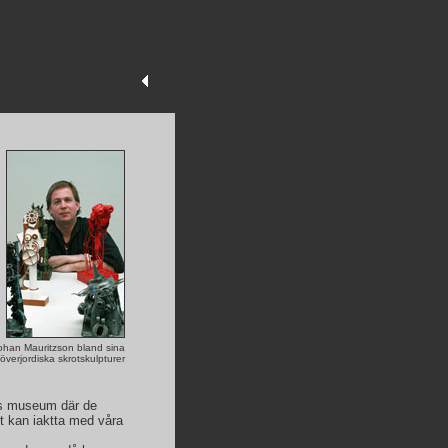
ohan Mauritzson bland sina
överjordiska skrotskulpturer
ls museum där de
lt kan iaktta med våra