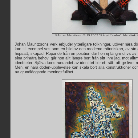
©Johan Mauritzson/BUS 2007 "Pånyttfödelse", blandtekni
Johan Mauritzsons verk erbjuder ytterligare tolkningar, utöver nära 
kan till exempel ses som en bild av den moderna människan, av sin
hopsatt, skapad. Ropande från en position där hon ej längre drivs av tv
sina primära behov, går hon allt längre bort från sitt inre jag, mot all
identiteter. Själva konstruerandet av identitet blir ett sätt att ge livet
Men, en nära döden-upplevelse kan skala bort alla konstruktioner och
av grundläggande meningsfullhet.