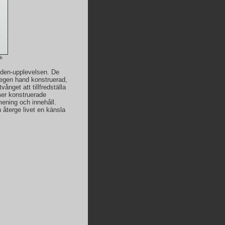
k
döden-upplevelsen. De
 egen hand konstruerad,
ånget att tillfredställa
tmer konstruerade
 mening och innehåll.
 återge livet en känsla