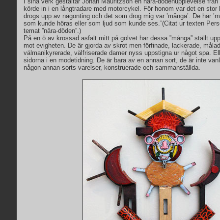
I sina verk gestaltar Johan Mauritzson en nära-dödenupplevelse frå
körde in i en långtradare med motorcykel. För honom var det en stor
drogs upp av någonting och det som drog mig var ’många’. De här ’
som kunde höras eller som ljud som kunde ses.”(Citat ur texten Perso
temat ”nära-döden”.)
På en ö av krossad asfalt mitt på golvet har dessa ”många” ställt upp 
mot evigheten. De är gjorda av skrot men förfinade, lackerade, mål
välmanikyrerade, välfriserade damer nyss uppstigna ur något spa. Ell
sidorna i en modetidning. De är bara av en annan sort, de är inte van
någon annan sorts varelser, konstruerade och sammanställda.