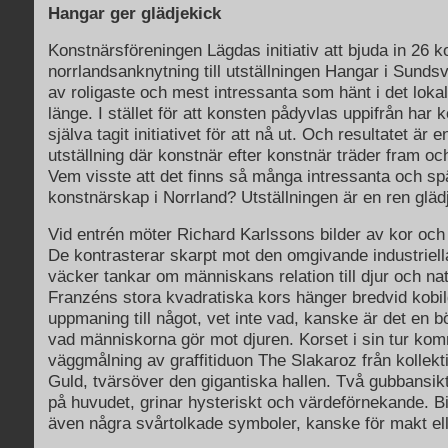
Hangar ger glädjekick
Konstnärsföreningen Lägdas initiativ att bjuda in 26 
norrlandsanknytning till utställningen Hangar i Sundsv
av roligaste och mest intressanta som hänt i det lokal
länge. I stället för att konsten pådyvlas uppifrån har 
själva tagit initiativet för att nå ut. Och resultatet är 
utställning där konstnär efter konstnär träder fram oc
Vem visste att det finns så många intressanta och s
konstnärskap i Norrland? Utställningen är en ren gläd
Vid entrén möter Richard Karlssons bilder av kor och 
De kontrasterar skarpt mot den omgivande industriell
väcker tankar om människans relation till djur och na
Franzéns stora kvadratiska kors hänger bredvid kobi
uppmaning till något, vet inte vad, kanske är det en bö
vad människorna gör mot djuren. Korset i sin tur ko
väggmålning av graffitiduon The Slakaroz från kollekt
Guld, tvärsöver den gigantiska hallen. Två gubbansi
på huvudet, grinar hysteriskt och värdeförnekande. Bi
även några svårtolkade symboler, kanske för makt elle