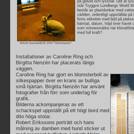
på golvet och lyssnar. Det är ly
står Tryggve Lundbergs World Wa
består av plastdunkar med vatten
världen, ordentligt uppställda på
finns etiketter med bild på platse
hämtat, datum, höjd över havet o
som minnesmärke när klimatföränd
med full kraft?
©Antti Savela/BUS 2007"Drömmaren"
Installationer av Caroline Ring och
Birgitta Nenzén har placerats längs
väggen.
Caroline Ring har gjort en blomsterboll av
silkespapper över en krans av bulliga
små hjärtan. Birgitta Nenzén har använt
fotografier från förr som underlag för
grafik.
Bilderna ackompanjeras av ett
schackspel uppställt på ett högt bord med
dito höga stolar.
Robert Erikssons porträtt och hans
målning av damben med hund sticker ut