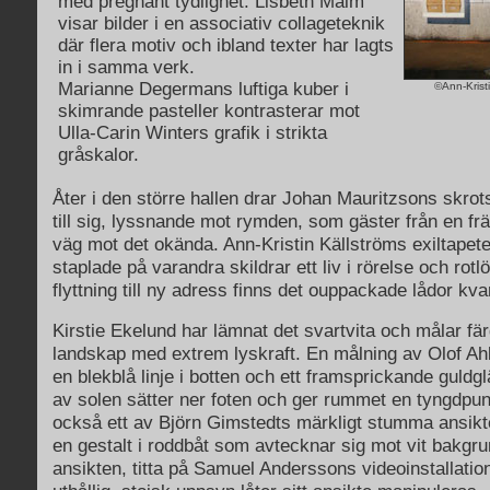
med pregnant tydlighet. Lisbeth Malm
visar bilder i en associativ collageteknik
där flera motiv och ibland texter har lagts
in i samma verk.
Marianne Degermans luftiga kuber i
©Ann-Krist
skimrande pasteller kontrasterar mot
Ulla-Carin Winters grafik i strikta
gråskalor.
Åter i den större hallen drar Johan Mauritzsons skrot
till sig, lyssnande mot rymden, som gäster från en f
väg mot det okända.
Ann-Kristin Källströms exiltapet
staplade på varandra skildrar ett liv i rörelse och rotl
flyttning till ny adress finns det ouppackade lådor kva
Kirstie Ekelund har lämnat det svartvita och målar f
landskap med extrem lyskraft. En målning av Olof Ah
en blekblå linje i botten och ett framsprickande guld
av solen sätter ner foten och ger rummet en tyngdpun
också ett av Björn Gimstedts märkligt stumma ansikt
en gestalt i roddbåt som avtecknar sig mot vit bakgr
ansikten, titta på Samuel Anderssons videoinstallati