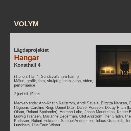
VOLYM
Lägdaprojektet
Hangar
Konsthall 4
(Tibnors Hall 4, Sundsvalls inre hamn)
Måleri, grafik, foto, skulptur, installation, video,
performance
2 juni till 15 juni
Medverkande: Ann-Kristin Källström, Anttii Savela, Birgitta Nenzén, 
Högbom, Caroline Ring, Daniel Diaz, Daniel Persson, Decay Pitch (La
Olson, Roland Spolander), Herman Lohe, Johan Mauritzson, Kristie 
Ludwig Franzén, Marianne Degerman, Olof Ahlström, Per Gradin, Pie
Karlsson, Robert Eriksson, Samuel Andersson, Tobias Granfeldt, To
Lundberg, Ulla-Carin Winter