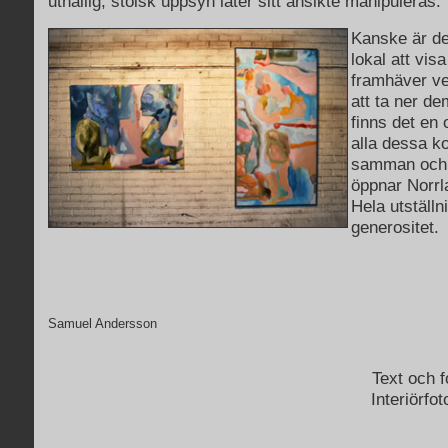
uthållig, stoisk uppsyn låter sitt ansikte manipuleras.
Kanske är d
lokal att visa
framhäver ver
att ta ner de
finns det en o
alla dessa k
samman och
öppnar Norrl
Hela utställn
generositet.
Samuel Andersson
Text och 
Interiörfo