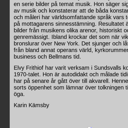
en serie bilder på temat musik. Hon säger sig
av musik och konstaterar att de båda konsta
och måleri har världsomfattande språk vars t
på mottagarens sinnesstämning. Resultatet är
bilder från musikens olika arenor, historiskt o
genremässigt. Ibland krockar det som när viki
bronslurar över New York. Det sjunger och lå
från bland annat operans värld, kyrkorumme
business och Bellmans tid.
Elvy Frithiof har varit verksam i Sundsvalls k
1970-talet. Hon är autodidakt och målade tidi
har på senare år gått över till akvarell. Henn
sorts öppenhet som lämnar över tolkningen ti
öga.
Karin Kämsby