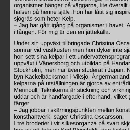
organismer hänger på väggarna, lite överallt
halsen på henne själv. Hon har låtit sig inspir
sjögräs som heter Kelp.
– Jag har gått igång på organismer i havet. Al
i tången. För mig är den en jättekälla.
Under sin uppväxt tillbringade Christina Osc
somrar vid västkusten men hon dyker inte själv
hon sett sina kelpar i ett undervattensprogra
uppväxt i Vänersborg och utbildad på Handar
Stockholm, men har även studerat i Japan. N
byn Käckelbäcksmon i Viksjö, Ångermanland
kelparna på utställningen är gjorda av entrådig
Merinoull. Teknikerna är stickning och virkning
uddar och är handfärgade i efterhand, vilket 
färger.
– Jag jobbar i skärningspunkten mellan kons
konsthantverk, säger Christina Oscarsson.
I tre broderier i vit silkesorganza på svart skjo