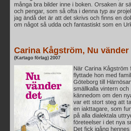
många bra bilder inne i boken. Orsaken är säk
och pengar, som så ofta i denna typ av projek
jag ändå det är att det skrivs och finns en d
om något så udda och fantastiskt som en Urku
Carina Kågström, Nu vänder 
(Kartago förlag) 2007
När Carina Kågström f
flyttade hon med famil
Göteborg till Härnösan
smällkalla vintern och 
kännedom om den nya
var ett stort steg att 
en iakttagare, som f
på alla dialektala uttr
företeelser i det nya 
Det fick igång hennes 