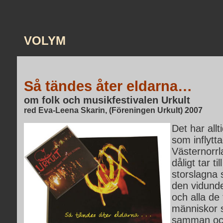
VOLYM
Så tändes åter eldarna…
om folk och musikfestivalen Urkult
red Eva-Leena Skarin, (Föreningen Urkult) 2007
Det har allt
som inflyttad
Västernorrl
dåligt tar til
storslagna 
den vidunde
och alla de
människor 
samman och