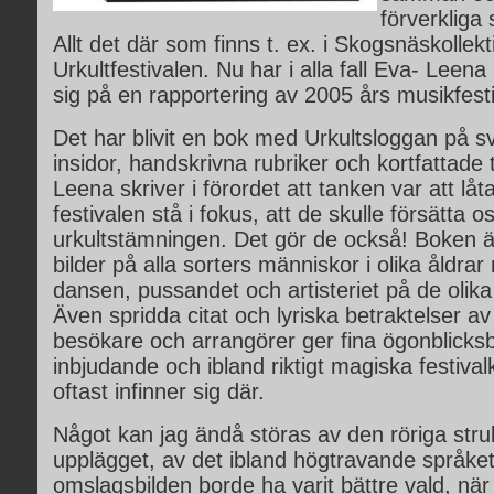
förverkliga
Allt det där som finns t. ex. i Skogsnäskollek
Urkultfestivalen. Nu har i alla fall Eva- Leena
sig på en rapportering av 2005 års musikfesti
Det har blivit en bok med Urkultsloggan på s
insidor, handskrivna rubriker och kortfattade 
Leena skriver i förordet att tanken var att låt
festivalen stå i fokus, att de skulle försätta o
urkultstämningen. Det gör de också! Boken är 
bilder på alla sorters människor i olika åldrar 
dansen, pussandet och artisteriet på de olik
Även spridda citat och lyriska betraktelser av
besökare och arrangörer ger fina ögonblicksb
inbjudande och ibland riktigt magiska festiva
oftast infinner sig där.
Något kan jag ändå störas av den röriga stru
upplägget, av det ibland högtravande språket
omslagsbilden borde ha varit bättre vald, när