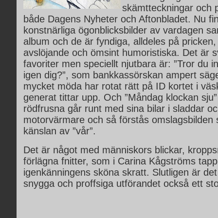
skämtteckningar och pu
både Dagens Nyheter och Aftonbladet. Nu fi
konstnärliga ögonblicksbilder av vardagen sa
album och de är fyndiga, alldeles på pricken
avslöjande och ömsint humoristiska. Det är sv
favoriter men speciellt njutbara är: ”Tror du i
igen dig?”, som bankkassörskan ampert säge
mycket möda har rotat rätt på ID kortet i vä
generat tittar upp. Och ”Måndag klockan sju” 
rödfrusna går runt med sina bilar i sladdar oc
motorvärmare och så förstås omslagsbilden 
känslan av ”vår”.
Det är något med människors blickar, kropps
förlägna fnitter, som i Carina Kågströms tapp
igenkänningens sköna skratt. Slutligen är det 
snygga och proffsiga utförandet också ett sto