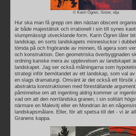
© Karin Ögren, Sister, olja
Hur ska man få grepp om den nästan obscent organi
är både majestätisk och irrationell i sin till synes kao
slumpmässigt utvecklande form. Karin Ögren låter bit
landskap, en sorts landskapets minnesluckor i dubbe
tömda på och frigörande av minnen, få agera som vent
och konstruktion. Den geometriska överbyggnaden ska
ordning kanske mera av upplevelsen av landskapet ä
landskapet. Jag ser också målningarna som hypoteti
strategi inför bemötandet av ett landskap, som val av 
en slags dramaturgi. Omvänt är det också ett försök 
abstrakta konstruktionen med föreställande argumen
påminnelse om att ingenting aldrig kommer ur ingenti
vad om att den norrländska granen, i sin solitärt hög
närmare en Malevitj eller en Mondrian än en någonsin 
landskapsmålare. Eller, för att spetsa till det - vi är a
Granens kappa.