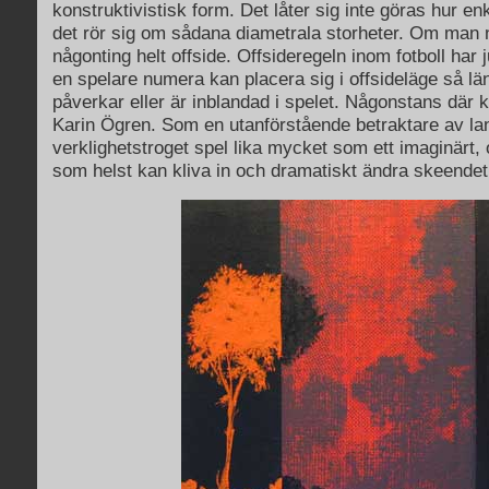
konstruktivistisk form. Det låter sig inte göras hur en
det rör sig om sådana diametrala storheter. Om man nu
någonting helt offside. Offsideregeln inom fotboll har 
en spelare numera kan placera sig i offsideläge så lä
påverkar eller är inblandad i spelet. Någonstans där 
Karin Ögren. Som en utanförstående betraktare av la
verklighetstroget spel lika mycket som ett imaginärt,
som helst kan kliva in och dramatiskt ändra skeendet