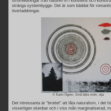
strömledningar från naturen in i konstens och konstru
stränga systembygge. Det är som bäddat för romanti
överladdningar.
© Karin Ögren, Små lätta moln, olja
Det intressanta är ”brottet” att låta naturalism, i det hä
visserligen skenbar och i viss mån marginaliserad, m