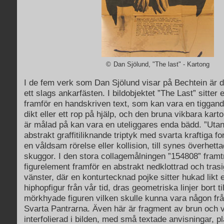
©
Dan Sjölund, "The last" - Kartong
I de fem verk som Dan Sjölund visar på Bechtein är d
ett slags ankarfästen. I bildobjektet ”The Last” sitter
framför en handskriven text, som kan vara en tiggan
dikt eller ett rop på hjälp, och den bruna vikbara kar
är målad på kan vara en uteliggares enda bädd. ”Utan 
abstrakt graffitiliknande triptyk med svarta kraftiga 
en våldsam rörelse eller kollision, till synes överhet
skuggor. I den stora collagemålningen ”154808” framtr
figurelement framför en abstrakt nedklottrad och trasi
vänster, där en konturtecknad pojke sitter hukad likt 
hiphopfigur från vår tid, dras geometriska linjer bort t
mörkhyade figuren vilken skulle kunna vara någon frå
Svarta Pantrarna. Även här är fragment av brun och 
interfolierad i bilden, med små textade anvisningar, p