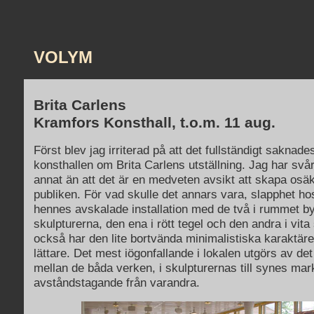
VOLYM
Brita Carlens
Kramfors Konsthall, t.o.m. 11 aug.
Först blev jag irriterad på att det fullständigt saknade
konsthallen om Brita Carlens utställning. Jag har svårt
annat än att det är en medveten avsikt att skapa osä
publiken. För vad skulle det annars vara, slapphet ho
hennes avskalade installation med de två i rummet b
skulpturerna, den ena i rött tegel och den andra i vita
också har den lite bortvända minimalistiska karaktäre
lättare. Det mest iögonfallande i lokalen utgörs av d
mellan de båda verken, i skulpturernas till synes ma
avståndstagande från varandra.