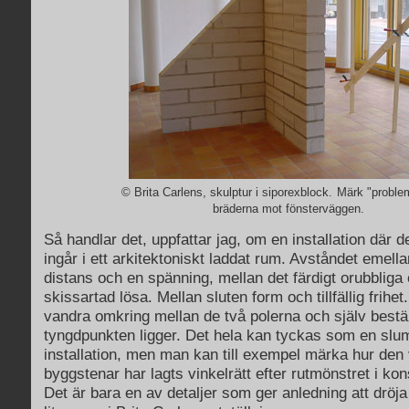
© Brita Carlens, skulptur i siporexblock.
Märk "proble
bräderna mot fönsterväggen.
Så handlar det, uppfattar jag, om en installation där d
ingår i ett arkitektoniskt laddat rum. Avståndet emell
distans och en spänning, mellan det färdigt orubbliga
skissartad lösa. Mellan sluten form och tillfällig frihe
vandra omkring mellan de två polerna och själv bes
tyngdpunkten ligger. Det hela kan tyckas som en sl
installation, men man kan till exempel märka hur den 
byggstenar har lagts vinkelrätt efter rutmönstret i kon
Det är bara en av detaljer som ger anledning att dröj