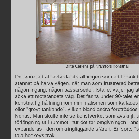
Brita Carlens på Kramfors konsthall.
Det vore lätt att avfärda utställningen som ett försök ti
stannat på halva vägen, när man som frustrerad betrak
någon ingång, någon passersedel. Istället väljer jag a
söka ett motståndets väg. Det fanns under 90-talet 
konstnärlig hållning inom minimalismen som kallades 
eller ”grovt tänkande”, vilken bland andra företrädde
Nonas. Man skulle inte se konstverket som avskiljt, 
förlängning ut i rummet, hur det tar omgivningen i ans
expanderas i den omkringliggande sfären. En sorts ”spl
tala hockeyspråk.