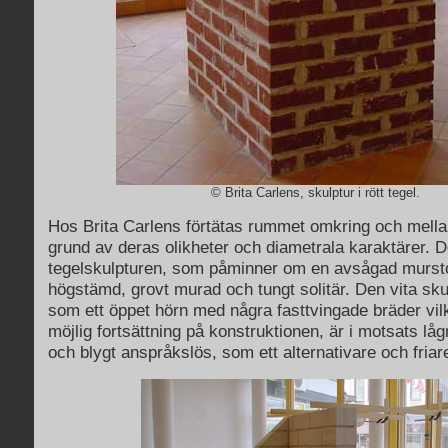
© Brita Carlens, skulptur i rött tegel.
Hos Brita Carlens förtätas rummet omkring och mella
grund av deras olikheter och diametrala karaktärer. 
tegelskulpturen, som påminner om en avsågad murst
högstämd, grovt murad och tungt solitär. Den vita sk
som ett öppet hörn med några fasttvingade bräder vil
möjlig fortsättning på konstruktionen, är i motsats lågm
och blygt anspråkslös, som ett alternativare och friar