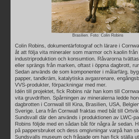
Brasilien. Foto: Colin Robins
Colin Robins, dokumentärfotograf och lärare i Cornwal
åt att följa vita mineraler som marmor och kaolin från b
industriproduktion och konsumtion. Råvarorna tvättas
eller sprängs från marken, oftast i öppna dagbrott, ru
Sedan används de som komponenter i målarfärg, bygg
papper, tandkräm, katalytiska avgasrenare, engångsbl
VVS-produkter, förpackningar med mer.
Idén till projektet, fick Robins när han kom till Cornw
vita gruvdriften. Spårningen av mineralerna ledde ho
dagbrotten i Cornwall till Kina, Brasilien, USA, Belgien
Sverige. Lera från Cornwall fraktas med båt till Ortvi
Sundsvall där den används i produktionen av LWC-pa
Robins följde med en sådan båt för några år sedan. Ha
på pappersbruket och dess omgivningar varpå han st
Sundsvalls museum och frågade om han fick ställa ut