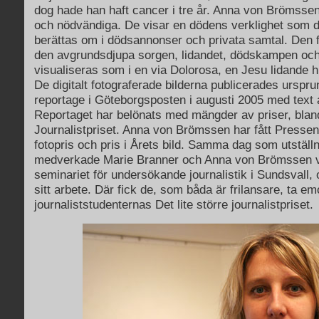
dog hade han haft cancer i tre år. Anna von Brömssen
och nödvändiga. De visar en dödens verklighet som d
berättas om i dödsannonser och privata samtal. Den 
den avgrundsdjupa sorgen, lidandet, dödskampen och
visualiseras som i en via Dolorosa, en Jesu lidande h
De digitalt fotograferade bilderna publicerades urspru
reportage i Göteborgsposten i augusti 2005 med text 
Reportaget har belönats med mängder av priser, blan
Journalistpriset. Anna von Brömssen har fått Pressen
fotopris och pris i Årets bild. Samma dag som utstäl
medverkade Marie Branner och Anna von Brömssen v
seminariet för undersökande journalistik i Sundsvall,
sitt arbete. Där fick de, som båda är frilansare, ta em
journaliststudenternas Det lite större journalistpriset.