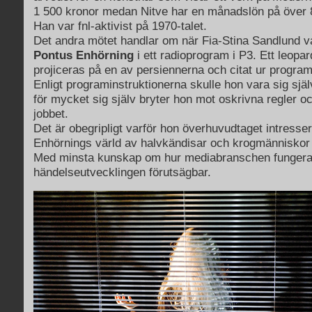
1 500 kronor medan Nitve har en månadslön på över 
Han var fnl-aktivist på 1970-talet.
Det andra mötet handlar om när Fia-Stina Sandlund var 
Pontus Enhörning
i ett radioprogram i P3. Ett leopa
projiceras på en av persiennerna och citat ur progra
Enligt programinstruktionerna skulle hon vara sig sjä
för mycket sig själv bryter hon mot oskrivna regler o
jobbet.
Det är obegripligt varför hon överhuvudtaget intresser
Enhörnings värld av halvkändisar och krogmänniskor 
Med minsta kunskap om hur mediabranschen fungera
händelseutvecklingen förutsägbar.