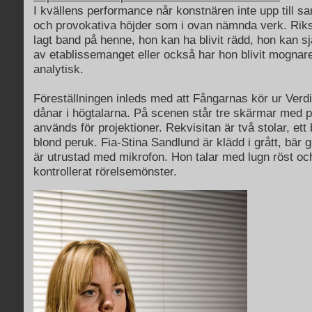
I kvällens performance når konstnären inte upp till 
och provokativa höjder som i ovan nämnda verk. Rik
lagt band på henne, hon kan ha blivit rädd, hon kan sjä
av etablissemanget eller också har hon blivit mognar
analytisk.
Föreställningen inleds med att Fångarnas kör ur Ver
dånar i högtalarna. På scenen står tre skärmar med p
används för projektioner. Rekvisitan är två stolar, ett
blond peruk. Fia-Stina Sandlund är klädd i grått, bär
är utrustad med mikrofon. Hon talar med lugn röst och
kontrollerat rörelsemönster.