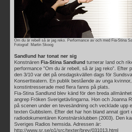
Om du är rebell så är jag reko. Performance av och med Fia-Stina S
Fotograf: Martin Skoog
Sandlund har tonat ner sig
Konstnären
Fia-Stina Sandlund
turnerar land och rik
performance ”Om du är rebell, så är jag reko”. Efter
den 3/10 var det på onsdagskvällen dags för Sundsva
Konsertteatern. En publik bestående av unga kvinnor,
konstintresserade med flera fanns på plats.
Fia-Stina Sandlund blev känd för den breda allmänhe
angrep Fröken Sverigetävlingarna. Hon och Joanna R
på scenen under en tevesändning och vecklade upp e
texten Gubbslem. Efter det har hon bland annat gjort
radiodokumentären Konstnärsklubben (2003). Den ka
Sveriges Radios hemsida. Adressen är:
http://www.sr.se/p1/src/texter/brev/031013.html