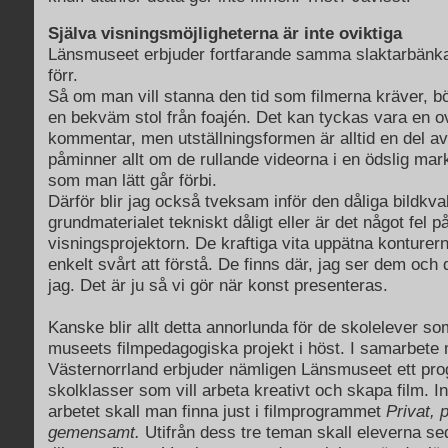
Själva visningsmöjligheterna är inte oviktiga
Länsmuseet erbjuder fortfarande samma slaktarbänkar
förr.
Så om man vill stanna den tid som filmerna kräver, 
en bekväm stol från foajén. Det kan tyckas vara en
kommentar, men utställningsformen är alltid en del a
påminner allt om de rullande videorna i en ödslig ma
som man lätt går förbi.
Därför blir jag också tveksam inför den dåliga bildkval
grundmaterialet tekniskt dåligt eller är det något fel p
visningsprojektorn. De kraftiga vita uppätna konturern
enkelt svårt att förstå. De finns där, jag ser dem och d
jag. Det är ju så vi gör när konst presenteras.
Kanske blir allt detta annorlunda för de skolelever som
museets filmpedagogiska projekt i höst. I samarbete 
Västernorrland erbjuder nämligen Länsmuseet ett pro
skolklasser som vill arbeta kreativt och skapa film. In
arbetet skall man finna just i filmprogrammet
Privat, 
gemensamt.
Utifrån dess tre teman skall eleverna se