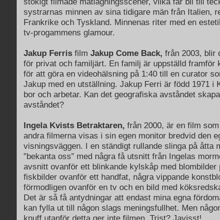
stökigt filmade matlagningsscener, vilka får bli till t
systrarnas minnen av sina tidigare män från Italien, 
Frankrike och Tyskland. Minnenas riter med en esteti
tv-progammens glamour.
Jakup Ferris
film
Jakup Come Back,
från 2003, blir 
för privat och familjärt. En familj är uppställd framfö
för att göra en videohälsning på 1:40 till en curator so
Jakup med en utställning. Jakup Ferri är född 1971 i
bor och arbetar. Kan det geografiska avståndet skapa
avståndet?
Ingela Kvists
Betraktaren,
från 2000, är en film som
andra filmerna visas i sin egen monitor bredvid den e
visningsväggen. I en ständigt rullande slinga på åtta m
”bekanta oss” med några få utsnitt från Ingelas morm
avsnitt ovanför ett blinkande kylskåp med blombilder
fiskbilder ovanför ett handfat, några vippande konstb
förmodligen ovanför en tv och en bild med köksredsk
Det är så få antydningar att endast mina egna fördom
kan fylla ut till någon slags meningsfullhet. Men någo
knuff utanför detta ger inte filmen. Trist? Javisst!