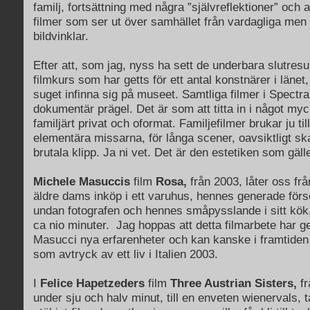
familj, fortsättning med några ”självreflektioner” och
filmer som ser ut över samhället från vardagliga men 
bildvinklar.
Efter att, som jag, nyss ha sett de underbara slutresu
filmkurs som har getts för ett antal konstnärer i länet, v
suget infinna sig på museet. Samtliga filmer i Spectra
dokumentär prägel. Det är som att titta in i något myc
familjärt privat och oformat. Familjefilmer brukar ju ti
elementära missarna, för långa scener, oavsiktligt s
brutala klipp. Ja ni vet. Det är den estetiken som gäll
Michele Masuccis
film
Rosa,
från 2003, låter oss frå
äldre dams inköp i ett varuhus, hennes generade för
undan fotografen och hennes småpysslande i sitt kök, 
ca nio minuter. Jag hoppas att detta filmarbete har g
Masucci nya erfarenheter och kan kanske i framtiden 
som avtryck av ett liv i Italien 2003.
I
Felice Hapetzeders
film
Three Austrian Sisters,
fr
under sju och halv minut, till en enveten wienervals, 