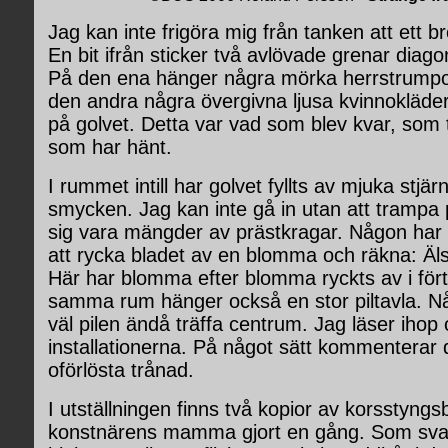
Jag kan inte frigöra mig från tanken att ett br
En bit ifrån sticker två avlövade grenar diago
På den ena hänger några mörka herrstrumpo
den andra några övergivna ljusa kvinnokläder, 
på golvet. Detta var vad som blev kvar, som
som har hänt.
I rummet intill har golvet fyllts av mjuka stj
smycken. Jag kan inte gå in utan att trampa
sig vara mängder av prästkragar. Någon har 
att rycka bladet av en blomma och räkna: Älsk
Här har blomma efter blomma ryckts av i förtv
samma rum hänger också en stor piltavla. N
väl pilen ändå träffa centrum. Jag läser ihop
installationerna. På något sätt kommentera
oförlösta trånad.
I utställningen finns två kopior av korsstyngsb
konstnärens mamma gjort en gång. Som svart