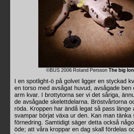
©BUS 2006 Roland Persson
The big lo
I en spotlight-ö på golvet ligger en styckad k
en torso med avsågat huvud, avsågade ben
arm kvar. I brottytorna ser vi det såriga, änn
de avsågade skelettdelarna. Bröstvårtorna oc
röda. Kroppen har ändå legat så pass länge at
svampar börjat växa ur den. Kan man tänka s
förnedring. Samtidigt säger detta också någo
öde; att våra kroppar en dag skall fördelas o