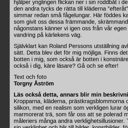
hjälper ynglingen flickan ner i sin roddbåt i de
den andra tycks de rätta till kläderna ”efteråt”
simmar redan små fågelungar. Här föddes 
som givit oss dessa främmande, skrämmande
någonstans känner vi igen oss från vår eg
vandring på kärlekens väg.
Självklart kan Roland Perssons utställning a
sätt. Detta blev det för mig möjliga. Finns d
botten i mig, som också är botten i konstnä
också i dig, käre läsare? Gå och se efter!
Text och foto
Torgny Åström
Läs också detta, annars blir min beskrivni
Kropparna, kläderna, prästkragsblommorna osv,
silikon, med en realism som verkligen lurar 
marmorerat trä, som får oss att se polerad
måleriers många andra verklighetsillusioner. T
sin verklighet och blir till bilder, konstbilder, 