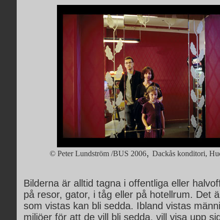
,
© Peter Lundström /BUS 2006
Dackås konditori, Hu
Bilderna är alltid tagna i offentliga eller halvof
på resor, gator, i tåg eller på hotellrum. Det ä
som vistas kan bli sedda. Ibland vistas männ
miljöer för att de vill bli sedda, vill visa upp si