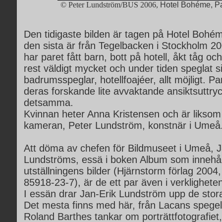
© Peter Lundström/BUS 2006,
Hotel Bohéme, Pa
Den tidigaste bilden är tagen på Hotel Bohém
den sista är från Tegelbacken i Stockholm 2
har paret fått barn, bott på hotell, åkt tåg o
rest väldigt mycket och under tiden speglat sig
badrumsspeglar, hotellfoajéer, allt möjligt. P
deras forskande lite avvaktande ansiktsuttryc
detsamma.
Kvinnan heter Anna Kristensen och är liks
kameran, Peter Lundström, konstnär i Umeå
Att döma av chefen för Bildmuseet i Umeå, J
Lundströms, essä i boken Album som innehål
utställningens bilder (Hjärnstorm förlag 2004
85918-23-7), är de ett par även i verklighete
I essän drar Jan-Erik Lundström upp de stor
Det mesta finns med här, från Lacans spegel
Roland Barthes tankar om porträttfotografiet, 