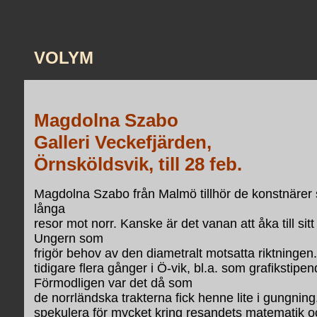
VOLYM
Magdolna Szabo
Galleri Veckefjärden,
Örnsköldsvik, till 28 feb.
Magdolna Szabo från Malmö tillhör de konstnärer s
långa
resor mot norr. Kanske är det vanan att åka till sit
Ungern som
frigör behov av den diametralt motsatta riktningen.
tidigare flera gånger i Ö-vik, bl.a. som grafikstipe
Förmodligen var det då som
de norrländska trakterna fick henne lite i gungnin
spekulera för mycket kring resandets matematik och