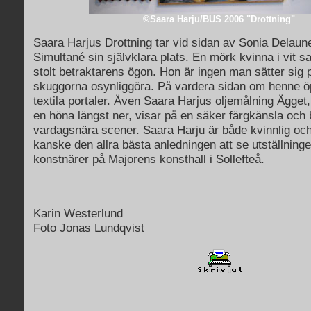
©Saara Harju/BUS 2006 "
Drottning
"
Saara Harjus Drottning tar vid sidan av Sonia Delaun
Simultané sin självklara plats. En mörk kvinna i vit 
stolt betraktarens ögon. Hon är ingen man sätter sig på
skuggorna osynliggöra. På vardera sidan om henne ö
textila portaler. Även Saara Harjus oljemålning Ägge
en höna längst ner, visar på en säker färgkänsla och b
vardagsnära scener. Saara Harju är både kvinnlig och
kanske den allra bästa anledningen att se utställning
konstnärer på Majorens konsthall i Sollefteå.
Karin Westerlund
Foto Jonas Lundqvist