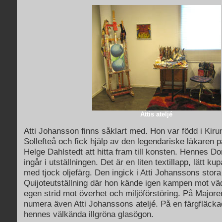
Attis ateljé
Atti Johansson finns såklart med. Hon var född i Ki
Sollefteå och fick hjälp av den legendariske läkaren 
Helge Dahlstedt att hitta fram till konsten. Hennes D
ingår i utställningen. Det är en liten textillapp, lätt k
med tjock oljefärg. Den ingick i Atti Johanssons stor
Quijoteutställning där hon kände igen kampen mot vä
egen strid mot överhet och miljöförstöring. På Majore
numera även Atti Johanssons ateljé. På en färgfläckad
hennes välkända illgröna glasögon.