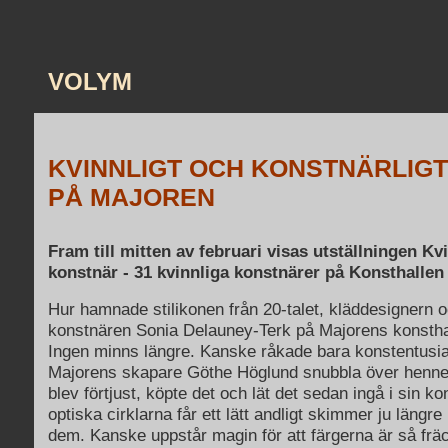
VOLYM
KVINNLIGT OCH KONSTNÄRLIGT
PÅ MAJOREN
Fram till mitten av februari visas utställningen K
konstnär - 31 kvinnliga konstnärer på Konsthallen
Hur hamnade stilikonen från 20-talet, kläddesignern 
konstnären Sonia Delauney-Terk på Majorens konsthall
Ingen minns längre. Kanske råkade bara konstentusi
Majorens skapare Göthe Höglund snubbla över henne
blev förtjust, köpte det och lät det sedan ingå i sin k
optiska cirklarna får ett lätt andligt skimmer ju längr
dem. Kanske uppstår magin för att färgerna är så frä