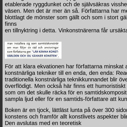
etablerade ryggdunket och de självsäkras vissh
väsen. Men det är mer än så. Författarna har m
blottlagt de mönster som gällt och som i stort gä
finns
en tillnyktring i detta. Vinkonstnärerna får ursäkt
För att klara ekvationen har författarna minskat 
konstnärliga tekniker till en enda, den enda: R
traditionella konstnärliga teknikkunnandet blir öve
överflödigt. Men också här finns ett humoristiskt
som om det skulle räcka för en samtidskomposit
sampla ljud eller för en samtids-författare att kun
Boken är en tjock, lättläst lunta på över 300 sido
konstens och framför allt konstlivets aspekter bl
Den avslutas med en teoretisk