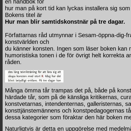
en handbok för
hur man på kort tid kan lyckas installera sig so
Bokens titel är
Hur man blir samtidskonstnär på tre dagar.
Författarnas råd utmynnar i Sesam-öppna-dig-fr
konstvärlden och
du känner konsten. Ingen som läser boken kan 
humoristiska tonen i de för övrigt helt korrekta 
råden.
Många ömma tår trampas det på, både på konstn
härdade tår, som på de känsliga kritikernas, cur
konstvetarnas, intendenternas, galleristernas, s
konsttjänstemännens och konstpedagogernas tår
dessa kategorier som föraktar den här boken me
Naturligtvis är detta en uppgörelse med medelmå