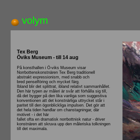
volym
Tex Berg
Öviks Museum - till 14 aug
På konsthallen i Ö-viks Museum visar
Norrbottenskonstnären Tex Berg traditionell
abstrakt expressionism, med snabb och
bred penselföring och mycket färg.
Ibland blir det splittrat, ibland relativt sammanhållet.
Den här typen av måleri är svår att förhålla sig till,
då det bygger på den lika vanliga som suggestiva
konventionen att det konstnärliga uttrycket står i
paritet till den ögonblickliga impulsen. Det gör att
det hela tiden handlar om chanstagningar, där
motivet - i det här
fallet ofta en dramatisk norrbottnisk natur - driver
konstnären att skruva upp den måleriska tolkningen
till det maximala.