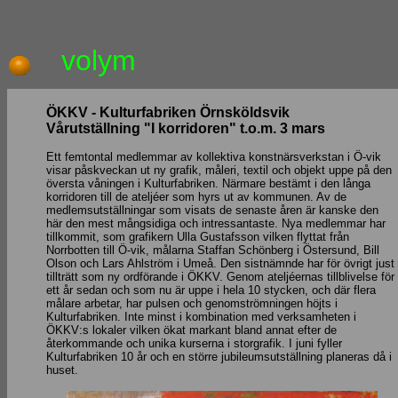
upp_pil
volym
ÖKKV - Kulturfabriken Örnsköldsvik
Vårutställning "I korridoren" t.o.m. 3 mars
Ett femtontal medlemmar av kollektiva konstnärsverkstan i Ö-vik
visar påskveckan ut ny grafik, måleri, textil och objekt uppe på den
översta våningen i Kulturfabriken. Närmare bestämt i den långa
korridoren till de ateljéer som hyrs ut av kommunen. Av de
medlemsutställningar som visats de senaste åren är kanske den
här den mest mångsidiga och intressantaste. Nya medlemmar har
tillkommit, som grafikern Ulla Gustafsson vilken flyttat från
Norrbotten till Ö-vik, målarna Staffan Schönberg i Östersund, Bill
Olson och Lars Ahlström i Umeå. Den sistnämnde har för övrigt just
tillträtt som ny ordförande i ÖKKV. Genom ateljéernas tillblivelse för
ett år sedan och som nu är uppe i hela 10 stycken, och där flera
målare arbetar, har pulsen och genomströmningen höjts i
Kulturfabriken. Inte minst i kombination med verksamheten i
ÖKKV:s lokaler vilken ökat markant bland annat efter de
återkommande och unika kurserna i storgrafik. I juni fyller
Kulturfabriken 10 år och en större jubileumsutställning planeras då i
huset.