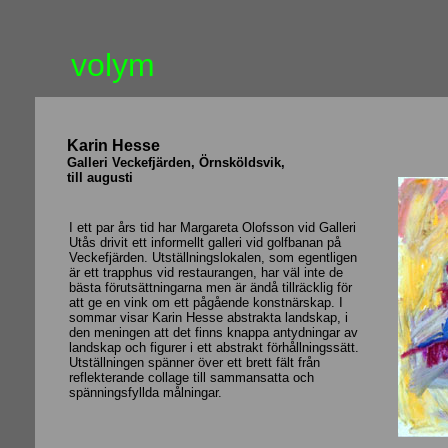
volym
Karin Hesse
Galleri Veckefjärden, Örnsköldsvik,
till augusti
I ett par års tid har Margareta Olofsson vid Galleri
Utås drivit ett informellt galleri vid golfbanan på
Veckefjärden. Utställningslokalen, som egentligen
är ett trapphus vid restaurangen, har väl inte de
bästa förutsättningarna men är ändå tillräcklig för
att ge en vink om ett pågående konstnärskap. I
sommar visar Karin Hesse abstrakta landskap, i
den meningen att det finns knappa antydningar av
landskap och figurer i ett abstrakt förhållningssätt.
Utställningen spänner över ett brett fält från
reflekterande collage till sammansatta och
spänningsfyllda målningar.