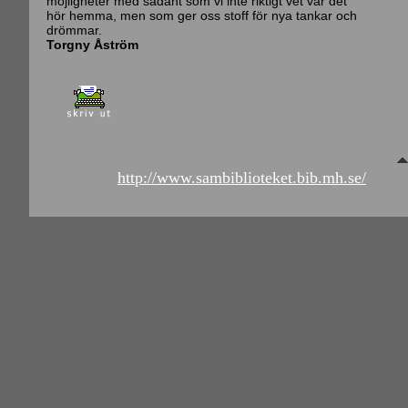
möjligheter med sådant som vi inte riktigt vet var det
hör hemma, men som ger oss stoff för nya tankar och
drömmar.
Torgny Åström
http://www.sambiblioteket.bib.mh.se/