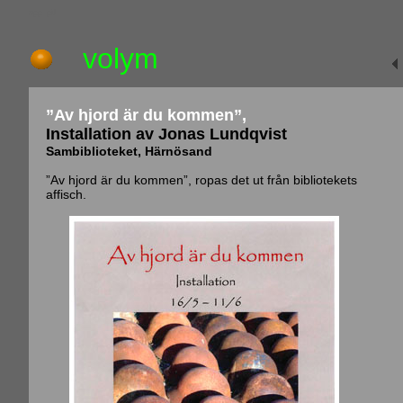
upp_pil
volym
”Av hjord är du kommen”,
Installation av Jonas Lundqvist
Sambiblioteket, Härnösand
”Av hjord är du kommen”, ropas det ut från bibliotekets
affisch.