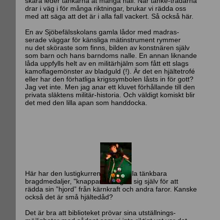
skära leder tankarna åt många håll. När tanke-trådarna
drar i väg i för många riktningar, brukar vi rädda oss
med att säga att det är i alla fall vackert. Så också här.
En av Sjöbefälsskolans gamla lådor med madras-
serade väggar för känsliga mätinstrument rymmer
nu det sköraste som finns, bilden av konstnären själv
som barn och hans barndoms nalle. En annan liknande
låda uppfylls helt av en militärhjälm som fått ett slags
kamoflagemönster av bladguld (!). Är det en hjältetrofé
eller har den förhatliga krigssymbolen låsts in för gott?
Jag vet inte. Men jag anar ett kluvet förhållande till den
privata släktens militär-historia. Och väldigt komiskt blir
det med den lilla apan som handdocka.
Här har den lustigkurren erövrat alla tänkbara
bragdmedaljer, "knappar" han gett sig själv för att
rädda sin ”hjord” från kärnkraft och andra faror. Kanske
också det är små hjältedåd?
Det är bra att biblioteket prövar sina utställnings-