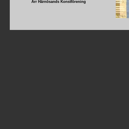
Arr Härnösands Konstförening