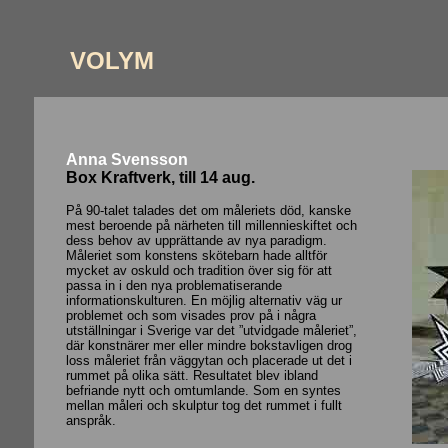
VOLYM
Anna Svensson
Box Kraftverk, till 14 aug.
På 90-talet talades det om måleriets död, kanske
mest beroende på närheten till millennieskiftet och
dess behov av upprättande av nya paradigm.
Måleriet som konstens skötebarn hade alltför
mycket av oskuld och tradition över sig för att
passa in i den nya problematiserande
informationskulturen. En möjlig alternativ väg ur
problemet och som visades prov på i några
utställningar i Sverige var det ”utvidgade måleriet”,
där konstnärer mer eller mindre bokstavligen drog
loss måleriet från väggytan och placerade ut det i
rummet på olika sätt. Resultatet blev ibland
befriande nytt och omtumlande. Som en syntes
mellan måleri och skulptur tog det rummet i fullt
anspråk.