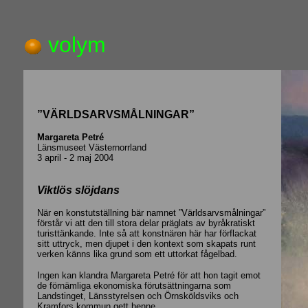
volym
”VÄRLDSARVSMÅLNINGAR”
Margareta Petré
Länsmuseet Västernorrland
3 april - 2 maj 2004
Viktlös slöjdans
När en konstutställning bär namnet ”Världsarvsmålningar”
förstår vi att den till stora delar präglats av byråkratiskt
turisttänkande. Inte så att konstnären här har förflackat
sitt uttryck, men djupet i den kontext som skapats runt
verken känns lika grund som ett uttorkat fågelbad.
Ingen kan klandra Margareta Petré för att hon tagit emot
de förnämliga ekonomiska förutsättningarna som
Landstinget, Länsstyrelsen och Örnsköldsviks och
Kramfors kommun gett henne.