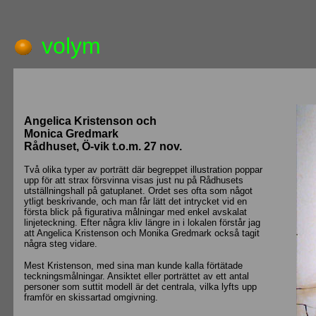
volym
Angelica Kristenson och
Monica Gredmark
Rådhuset, Ö-vik t.o.m. 27 nov.
Två olika typer av porträtt där begreppet illustration poppar
upp för att strax försvinna visas just nu på Rådhusets
utställningshall på gatuplanet. Ordet ses ofta som något
ytligt beskrivande, och man får lätt det intrycket vid en
första blick på figurativa målningar med enkel avskalat
linjeteckning. Efter några kliv längre in i lokalen förstår jag
att Angelica Kristenson och Monika Gredmark också tagit
några steg vidare.
Mest Kristenson, med sina man kunde kalla förtätade
teckningsmålningar. Ansiktet eller porträttet av ett antal
personer som suttit modell är det centrala, vilka lyfts upp
framför en skissartad omgivning.