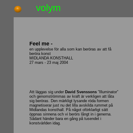
volym
Feel me -
en upplevelse för alla som kan beröras av att få
beröra konst
MIDLANDA KONSTHALL
27 mars - 23 maj 2004
Att läggas sig under
David Svenssons
”Illuminator”
och genomströmmas av kraft är verkligen att låta
sig beröras. Den märkligt lysande röda formen
magnetiserar just nu det lilla avskilda rummet på
Midlandas konsthall. På något oförklarligt sätt
öppnas sinnena och vi berörs långt in i generna.
Sådant händer bara en gång på tusendet i
konstvärlden idag.