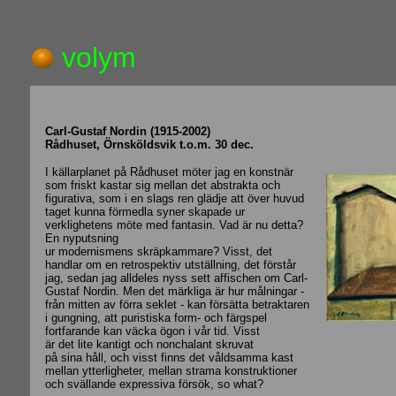
volym
Carl-Gustaf Nordin (1915-2002)
Rådhuset, Örnsköldsvik t.o.m. 30 dec.
I källarplanet på Rådhuset möter jag en konstnär
som friskt kastar sig mellan det abstrakta och
figurativa, som i en slags ren glädje att över huvud
taget kunna förmedla syner skapade ur
verklighetens möte med fantasin. Vad är nu detta?
En nyputsning
ur modernismens skräpkammare? Visst, det
handlar om en retrospektiv utställning, det förstår
jag, sedan jag alldeles nyss sett affischen om Carl-
Gustaf Nordin. Men det märkliga är hur målningar -
från mitten av förra seklet - kan försätta betraktaren
i gungning, att puristiska form- och färgspel
fortfarande kan väcka ögon i vår tid. Visst
är det lite kantigt och nonchalant skruvat
på sina håll, och visst finns det våldsamma kast
mellan ytterligheter, mellan strama konstruktioner
och svällande expressiva försök, so what?