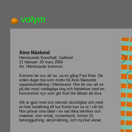
volym
Aino Näslund
Härnösands Konsthall, Galleriet
21 februari- 20 mars 2004
Arr. Härnösands kommun
Konsten lär oss att se, sa en gång Paul Klee. De
orden duger bra som motto för Aino Näslunds
separatutställning i Härnösand. Hon lär oss att se
på det mest vardagliga ting och händelser med en
humoristisk syn som gör livet lite lättare att leva.
Allt är gjort med stor teknisk skicklighet och med
en klar inställning till hur Konst kan se ut i vår tid.
Hon prövar sina idéer i en rad olika tekniker och
material, som emalj, screentryck, kristyr (!),
betonggjutning, akrylmålning, och mycket annat.