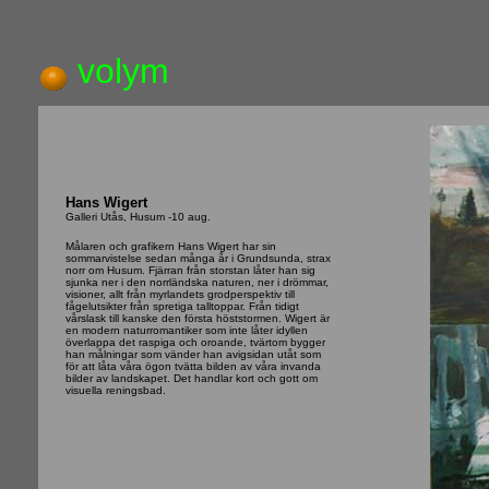
volym
Hans Wigert
Galleri Utås, Husum -10 aug.
Målaren och grafikern Hans Wigert har sin
sommarvistelse sedan många år i Grundsunda, strax
norr om Husum. Fjärran från storstan låter han sig
sjunka ner i den norrländska naturen, ner i drömmar,
visioner, allt från myrlandets grodperspektiv till
fågelutsikter från spretiga talltoppar. Från tidigt
vårslask till kanske den första höststormen. Wigert är
en modern naturromantiker som inte låter idyllen
överlappa det raspiga och oroande, tvärtom bygger
han målningar som vänder han avigsidan utåt som
för att låta våra ögon tvätta bilden av våra invanda
bilder av landskapet. Det handlar kort och gott om
visuella reningsbad.