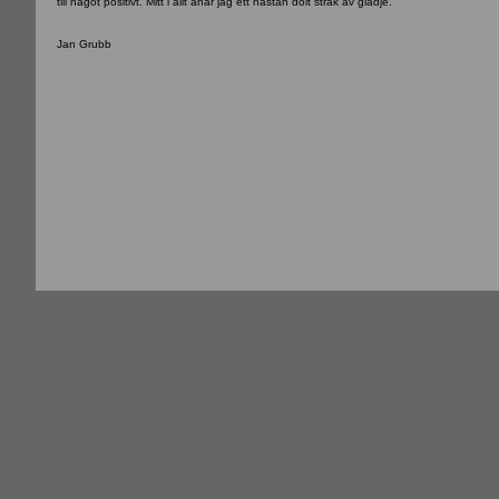
till något positivt. Mitt i allt anar jag ett nästan dolt stråk av glädje.
Jan Grubb