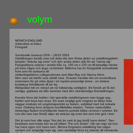
upp_pil
volym
MONICA ENGLUND
Adtendere et Adeo
Fotografi
Sundsvalls museum 20/9 – 19/10 2003
Utställningen består utav två delar där den första delen av utställningstiteln
betyder ”sträcka sig emot” och den andra delen står för att ”närma sig”.
Fotografierna varierar i storlek från ca. 150 cm x 125 cm till betydligt mindre
på bara några och tjugo centimeter. Bilderna har en fotografisk surrealistisk
form som för tankarna till
mellankrigstidens collageuttövare som Man-Ray och Hanna Höch.
Men utan att därför vara särkilt nära. Snarare handlar det om användbara
instrument för att söka djupt i ett mycket personligt ämne - en dotters
komplexa förhållande till sin far.
Bildspråket blir en metod att nå fullständig verklighet. Ett försök att få det
vanliga, gripbara att slås samman med den oberäkneliga föreställningen.
Kanske finns det krafter i det speciella utställningsrum man byggt upp,
krafter som bara kan anas. Ett svart sorgligt golv omgivet av ilsket röda
väggar omsluter ett ungdomsporträtt av fadern, avbildad med två torkade
rosor. Omkring finns dotterns konfliktfyllda relation. Tretton vattenfyllda
trekantiga flaskor innehållande faderns porträtt bildar centrum i rummet. Ett
rum där man kan förstå viljan att sträcka sig emot det som inte gick i livet.
Det är som hon ville säga ­”Hur det än varit är jag ändå hans dotter”. Den
besökare som tvivlar kan se på bilden ”Far och dotter”. Här ser man att hon
har hans ögon och hans mun. Monica Engmans utställning har något
vackert och sorgerligt över sig, men samtidigt finns en strävan till närmande,