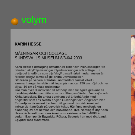
volym
KARIN HESSE
MÅLNINGAR OCH COLLAGE
SUNDSVALLS MUSEUM 8/3-6/4 2003
Karin Hesses utställning omfattar 36 bilder och huvudsakligen tre
tekniker: akryl/oljemålningar, blyertsteckningar och collage. En
tredjedel är utförda som olje/akryl/ pastellmåleri medan resten är
fördelat relativt jämnt på de andra uttrycksmedlen.
Storleken på verken är hållna i normalstora format vilket i
sammanhanget innebär målningar på max ca. 150 cm höjd och ner
till ca. 30 cm på vissa teckningar.
Går man över till motiv kan till att börja med tre typer igenkännas.
Landskapsbilder med titlar som t.ex Ullångersfjärden, Vedasjön och
Klyfta landskap. En andra dominant del är behäftade med
änglatitlar som t.ex Svarta änglar, Guldänglar och Ängel och blad.
En tredje motivvariant har band till gammal historisk konst och
inriktar sig framförallt på egyptisk kultur. Här finns emellertid en
blandning av det hemma och närvarande, dvs. Nordingrå där Karin
Hesse är bosatt, med den konst som existerade för 3-4000 år
sedan. Exempel är Egyptiska Röksta, Sesotris hatt med rött band,
Egyptier med svart mask.