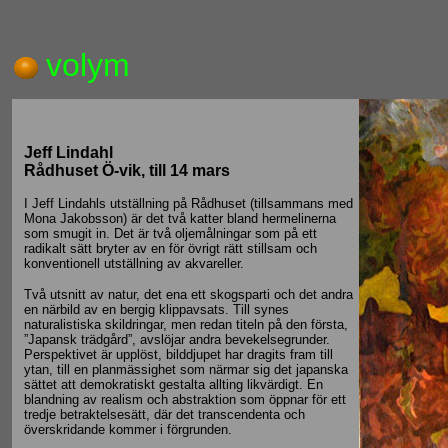
volym
Jeff Lindahl
Rådhuset Ö-vik, till 14 mars
I Jeff Lindahls utställning på Rådhuset (tillsammans med
Mona Jakobsson) är det två katter bland hermelinerna
som smugit in. Det är två oljemålningar som på ett
radikalt sätt bryter av en för övrigt rätt stillsam och
konventionell utställning av akvareller.
Två utsnitt av natur, det ena ett skogsparti och det andra
en närbild av en bergig klippavsats. Till synes
naturalistiska skildringar, men redan titeln på den första,
”Japansk trädgård”, avslöjar andra bevekelsegrunder.
Perspektivet är upplöst, bilddjupet har dragits fram till
ytan, till en planmässighet som närmar sig det japanska
sättet att demokratiskt gestalta allting likvärdigt. En
blandning av realism och abstraktion som öppnar för ett
tredje betraktelsesätt, där det transcendenta och
överskridande kommer i förgrunden.