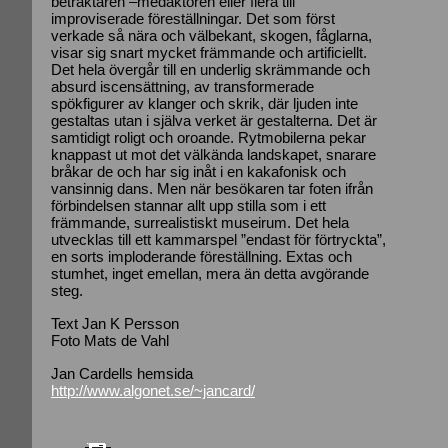
betraktaren –medaktören eller flera till
improviserade föreställningar. Det som först
verkade så nära och välbekant, skogen, fåglarna,
visar sig snart mycket främmande och artificiellt.
Det hela övergår till en underlig skrämmande och
absurd iscensättning, av transformerade
spökfigurer av klanger och skrik, där ljuden inte
gestaltas utan i själva verket är gestalterna. Det är
samtidigt roligt och oroande. Rytmobilerna pekar
knappast ut mot det välkända landskapet, snarare
bråkar de och har sig inåt i en kakafonisk och
vansinnig dans. Men när besökaren tar foten ifrån
förbindelsen stannar allt upp stilla som i ett
främmande, surrealistiskt museirum. Det hela
utvecklas till ett kammarspel ”endast för förtryckta”,
en sorts imploderande föreställning. Extas och
stumhet, inget emellan, mera än detta avgörande
steg.
Text Jan K Persson
Foto Mats de Vahl
Jan Cardells hemsida
http://www.algonet.se/~jancard/