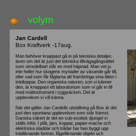
upp_pil
volym
Jan Cardell
Box Kraftverk -17aug.
Man behöver knappast gå in på tekniska detaljer,
även om det är just det tekniska tillvägagångsättet
som omedelbart slår en med häpnad. Man vet ju
inte heller hur skogens myriader av växande går till,
eller vad som får fåglarna att frambringa sina läten i
trädtoppar. Den organiska naturen, son vi känner
den, är knappast ett laboratorium som vi går in till
med mätinstrument i ryggsäcken. Det är
upplevelsen vi vill känna.
När det gäller Jan Cardells utställning på Box är det
just den spontana upplevelsen som står främst.
Ganska säkert är det en sub-exotisk djungel vi
ställs inför. I plåt, järn, koppar, papier-mache och
elektriska sladdar och trådar har han byggt upp
trädliknande former, fågelliknande objekt och