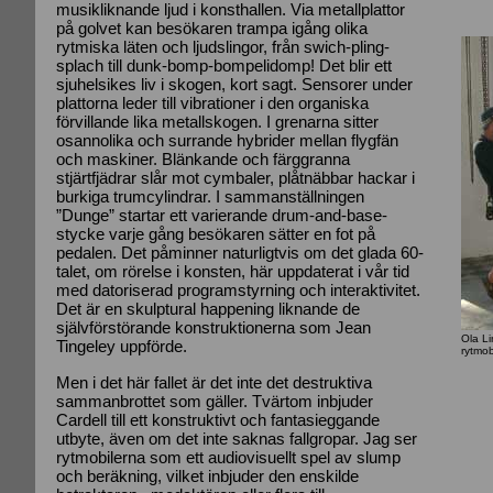
musikliknande ljud i konsthallen. Via metallplattor
på golvet kan besökaren trampa igång olika
rytmiska läten och ljudslingor, från swich-pling-
splach till dunk-bomp-bompelidomp! Det blir ett
sjuhelsikes liv i skogen, kort sagt. Sensorer under
plattorna leder till vibrationer i den organiska
förvillande lika metallskogen. I grenarna sitter
osannolika och surrande hybrider mellan flygfän
och maskiner. Blänkande och färggranna
stjärtfjädrar slår mot cymbaler, plåtnäbbar hackar i
burkiga trumcylindrar. I sammanställningen
”Dunge” startar ett varierande drum-and-base-
stycke varje gång besökaren sätter en fot på
pedalen. Det påminner naturligtvis om det glada 60-
talet, om rörelse i konsten, här uppdaterat i vår tid
med datoriserad programstyrning och interaktivitet.
Det är en skulptural happening liknande de
självförstörande konstruktionerna som Jean
Ola L
Tingeley uppförde.
rytmob
Men i det här fallet är det inte det destruktiva
sammanbrottet som gäller. Tvärtom inbjuder
Cardell till ett konstruktivt och fantasieggande
utbyte, även om det inte saknas fallgropar. Jag ser
rytmobilerna som ett audiovisuellt spel av slump
och beräkning, vilket inbjuder den enskilde