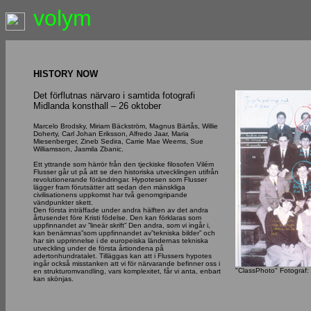
volym
HISTORY NOW
Det förflutnas närvaro i samtida fotografi
Midlanda konsthall – 26 oktober
Marcelo Brodsky, Miriam Bäckström, Magnus Bärtås, Willie
Doherty, Carl Johan Eriksson, Alfredo Jaar, Maria
Miesenberger, Zineb Sedira, Carrie Mae Weems, Sue
Williamsson, Jasmila Zbanic.
Ett yttrande som härrör från den tjeckiske filosofen Vilém
Flusser går ut på att se den historiska utvecklingen utifrån
revolutionerande förändringar. Hypotesen som Flusser
lägger fram förutsätter att sedan den mänskliga
civilisationens uppkomst har två genomgripande
vändpunkter skett.
Den första inträffade under andra hälften av det andra
årtusendet före Kristi födelse. Den kan förklaras som
uppfinnandet av ”lineär skrift” Den andra, som vi ingår i,
kan benämnas”som uppfinnandet av”tekniska bilder” och
har sin upprinnelse i de europeiska ländernas tekniska
utveckling under de första årtiondena på
adertonhundratalet. Tilläggas kan att i Flussers hypotes
ingår också misstanken att vi för närvarande befinner oss i
"ClassPhoto" Fotograf:
en strukturomvandling, vars komplexitet, får vi anta, enbart
kan skönjas.