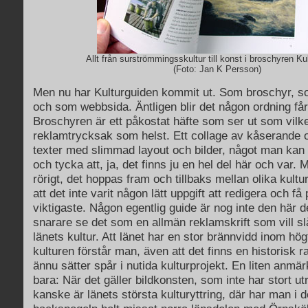
Allt från surströmmingsskultur till konst i broschyren Ku
(Foto: Jan K Persson)
Men nu har Kulturguiden kommit ut. Som broschyr, s
och som webbsida. Äntligen blir det någon ordning f
Broschyren är ett påkostat häfte som ser ut som vilk
reklamtrycksak som helst. Ett collage av kåserande 
texter med slimmad layout och bilder, något man kan b
och tycka att, ja, det finns ju en hel del här och var. M
rörigt, det hoppas fram och tillbaks mellan olika kultur
att det inte varit någon lätt uppgift att redigera och få
viktigaste. Någon egentlig guide är nog inte den här d
snarare se det som en allmän reklamskrift som vill slå
länets kultur. Att länet har en stor brännvidd inom högt
kulturen förstår man, även att det finns en historisk r
ännu sätter spår i nutida kulturprojekt. En liten anmär
bara: När det gäller bildkonsten, som inte har stort
kanske är länets största kulturyttring, där har man i d