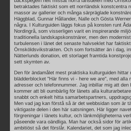
backspegeln helt missat norra länsdelen med Örnsköl
betraktades faktiskt som ett norrländsk konstcentra r
massor av gallerier och många särpräglade konstnäre
Häggblad, Gunnar Hållander, Nalle och Gösta Werner,
några. I Kulturguiden läggs fokus på konsten runt Åd
Nordingrå, som visserligen varit en inspirerande miljö
traditionella landskapskonstnärer, men den modernisti
turbulensen i länet det senaste halvseklet har faktiskt
Örnsköldsvikstrakten. Och som fortsätter än i dag, in
Nätterlunds donation, ett storlaget framtida konstproj
sett skymten av.
Den för ändamålet mest praktiska kulturguiden hittar m
blädderblocket "Här finns vi - here we are", med alla
adresser och telefonnummer. Jag inbillar mig att den hä
kommer att bli oumbärlig för länets alla kulturarbetare,
snabbt och enkelt hitta samarbetspartners, uppdragsg
Men vad jag kan förstå så är det webbsidan som är t
viktigaste delen i den här satsningen. Här ligger navet t
förgreningar i länets kultur, och länkmöjligheterna verk
påseende vara oändliga. Man har också sidor för artik
ambitiöst så det förslår. Kalendariet, det som jag inl