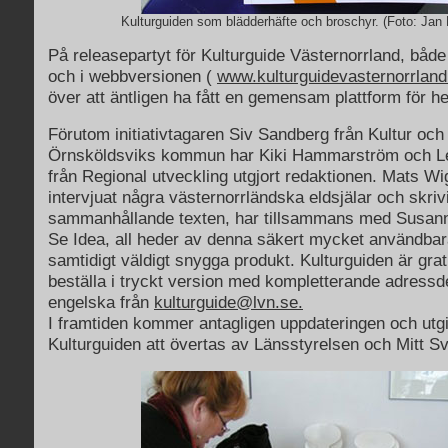
Kulturguiden som blädderhäfte och broschyr. (Foto: Jan
På releasepartyt för Kulturguide Västernorrland, både
och i webbversionen (
www.kulturguidevasternorrland
över att äntligen ha fått en gemensam plattform för hel
Förutom initiativtagaren Siv Sandberg från Kultur och F
Örnsköldsviks kommun har Kiki Hammarström och L
från Regional utveckling utgjort redaktionen. Mats W
intervjuat några västernorrländska eldsjälar och skriv
sammanhållande texten, har tillsammans med Susan
Se Idea, all heder av denna säkert mycket användbara
samtidigt väldigt snygga produkt. Kulturguiden är grat
beställa i tryckt version med kompletterande adressd
engelska från
kulturguide@lvn.se.
I framtiden kommer antagligen uppdateringen och utg
Kulturguiden att övertas av Länsstyrelsen och Mitt S