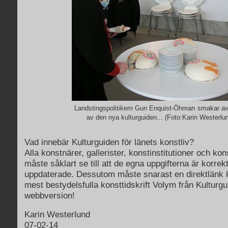
Landstingspolitikern Gun Enquist-Öhman
smakar av
av den nya kulturguiden... (Foto:Karin Westerlu
Vad innebär Kulturguiden för länets konstliv?
Alla konstnärer, gallerister, konstinstitutioner och ko
måste såklart se till att de egna uppgifterna är korrek
uppdaterade. Dessutom måste snarast en direktlänk ko
mest bestydelsfulla konsttidskrift Volym från Kulturg
webbversion!
Karin Westerlund
07-02-14