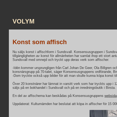
VOLYM
Konst som affisch
Nu säljs konst i affischform i Sundsvall. Konsensusgruppen i Sundsva
tillgängligheten av konst för allmänheten har samlat ihop ett stort ant
Sundsvall med omnejd och tryckt upp deras verk som affischer.
-Idén kommer ursprungligen från Carl Johan De Geer, Ola Billgren 
konsnärsgrupp på 70-talet, säger Konsensusgruppens ordförande, B
-Dom tryckte också upp bilder för att man skulle kunna köpa konst till e
Över 20 konstnärer har lämnat in varsitt verk som har tryckts upp i
säljs på en bokhandel i Sundsvall och på en inredningsbutik i Birsta.
En del av affischerna kan beskådas på Konsensusgruppens
websida
Uppdaterat: Kulturnämden har beslutat att köpa in affischer för 15 00