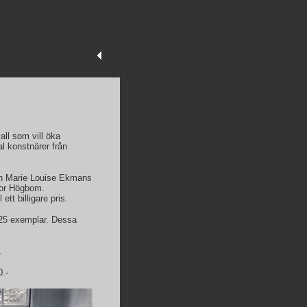
ll som vill öka
al konstnärer från
och Marie Louise Ekmans
ror Högbom.
tt billigare pris.
 125 exemplar. Dessa
.
0.-