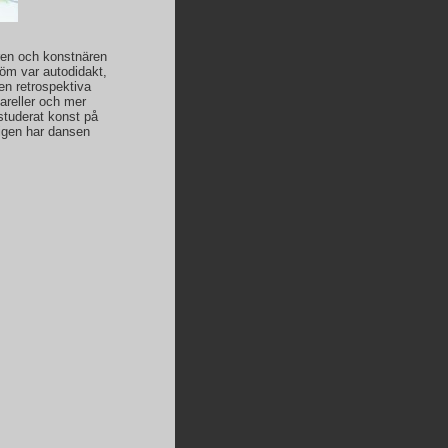
aren och konstnären
öm var autodidakt,
en retrospektiva
areller och mer
studerat konst på
igen har dansen