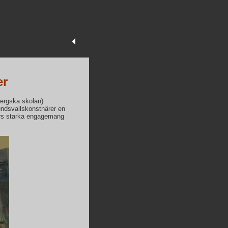
er
bergska skolan)
sundsvallskonstnärer en
vars starka engagemang