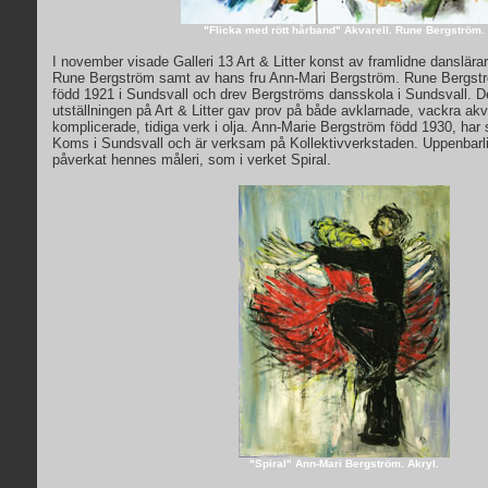
"Flicka med rött hårband" Akvarell. Rune Bergström.
I november visade Galleri 13 Art & Litter konst av framlidne danslär
Rune Bergström samt av hans fru Ann-Mari Bergström. Rune Bergstr
född 1921 i Sundsvall och drev Bergströms dansskola i Sundsvall. D
utställningen på Art & Litter gav prov på både avklarnade, vackra akv
komplicerade, tidiga verk i olja. Ann-Marie Bergström född 1930, har 
Koms i Sundsvall och är verksam på Kollektivverkstaden. Uppenbarl
påverkat hennes måleri, som i verket Spiral.
"Spiral" Ann-Mari Bergström. Akryl.