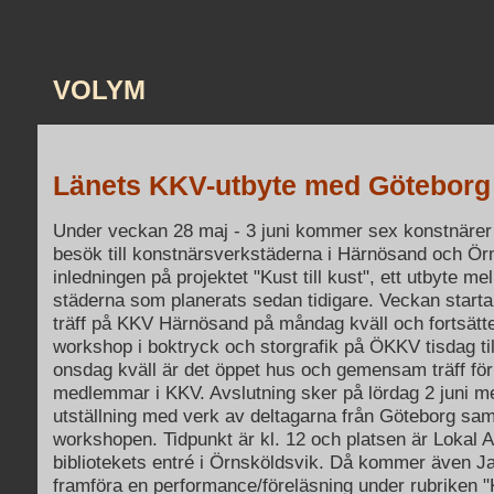
VOLYM
Länets KKV-utbyte med Göteborg 
Under veckan 28 maj - 3 juni kommer sex konstnärer
besök till konstnärsverkstäderna i Härnösand och Ör
inledningen på projektet "Kust till kust", ett utbyte me
städerna som planerats sedan tidigare. Veckan starta
träff på KKV Härnösand på måndag kväll och fortsä
workshop i boktryck och storgrafik på ÖKKV tisdag til
onsdag kväll är det öppet hus och gemensam träff för
medlemmar i KKV. Avslutning sker på lördag 2 juni m
utställning med verk av deltagarna från Göteborg sam
workshopen. Tidpunkt är kl. 12 och platsen är Lokal A4 
bibliotekets entré i Örnsköldsvik. Då kommer även J
framföra en performance/föreläsning under rubriken "